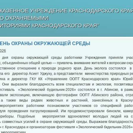
КАЗЕННОЕ УЧРЕЖДЕНИЕ КРАСНОДАРСКОГО КРА
БО ОХРАНЯЕМЫМИ
ИТОРИЯМИ КРАСНОДАРСКОГО КРАЯ"
ЕНЬ ОХРАНЫ ОКРУЖАЮЩЕЙ СРЕДЫ
2026
о дня охраны окружающей среды работники Учреждения приняли учас
ях, объединённых общей целью — привлечь внимание жителей к вопросам ох
ственное отношение к природе родного края. День эколога состоялся в 
ла его директор Асиет Уджуху, а представители министерства природных р
ина и директор ГКУ КК «Управление ООПТ Краснодарского края» Юрий
. Они выразили благодарность всем специалистам и экологам, посвятив
стиваль «Экологический будильник-2026» состоялся в г. Абинске, в рамк
вали экспозицию, включающую фотографии ООПТ Абинского района, отр
 а также виды редких животных и растений, занесённых в Красну
ероприятиях работники познакомили участников со спецификой рабо
для проведения патрулирований. Им продемонстрировали бинокли, камер
приборы. Подобные мероприятия вдохновляют молодых людей на с
ь совместных усилий в охране окружающей среды. Выражаем благодарность 
» г. Краснодара и организаторам фестиваля «Экологический бкдильник-2026»
х мероприятиях.