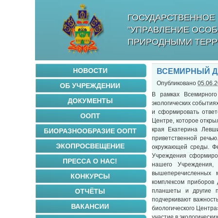
ГОСУДАРСТВЕННОЕ 
"УПРАВЛЕНИЕ ОСО
ПРИРОДНЫМИ ТЕРР
НОВОСТИ
ВСЕМИРНЫЙ Д
Опубликовано
05.06.
ОБ УЧРЕЖДЕНИИ
В рамках Всемирног
ДОКУМЕНТЫ
экологических событи
и сформировать ответ
ООПТ
Центре, которое откры
края Екатерина Левш
БИОРАЗНООБРАЗИЕ ООПТ
приветственной речью
ЭКОПРОСВЕЩЕНИЕ
окружающей среды. Фе
Учреждения сформиро
ПРЕССА О НАС!
нашего Учреждения,
вышеперечисленных м
КОНКУРСЫ
комплексом приборов 
ОТЧЁТЫ
планшеты и другие 
подчеркивают важност
ВАКАНСИИ
биологического Центра
участие в экологически