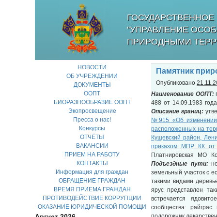
ГОСУДАРСТВЕННОЕ 
"УПРАВЛЕНИЕ ОСО
ПРИРОДНЫМИ ТЕРР
НОВОСТИ
Памятник прир
ОБ УЧРЕЖДЕНИИ
Опубликовано
21.11.
ДОКУМЕНТЫ
ООПТ
Наименование ООПТ:
БИОРАЗНООБРАЗИЕ ООПТ
488 от 14.09.1983 год
Экопросвещение
Описание границ:
утв
Пресса о нас!
№915 «Об изменении и
Конкурсы
расположенных на тер
ОТЧЁТЫ
Кущевский район, Лени
ВАКАНСИИ
приказом МПР КК от
ПРИЕМ НА РАБОТУ
Платнировская МО К
КОНТАКТЫ
Подъездные пути:
н
Информация для граждан
земельный участок с е
ОБРАЩЕНИЕ ГРАЖДАН
такими видами деревье
ВРЕМЯ ПРИЕМА ГРАЖДАН
ярус представлен так
ПРОТИВОДЕЙСТВИЕ КОРРУПЦИИ
встречается ядовито
ОКАЗАНИЕ ЮРИДИЧЕСКОЙ ПОМОЩИ
сообщества: райграс 
Август 2026
подорожник лекарствен