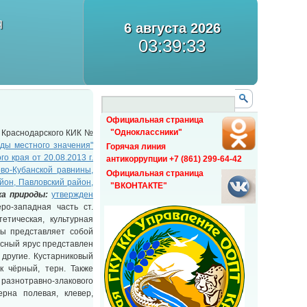
Я
6 августа 2026
03:39:34
Официальная страница
"Одноклассники"
Краснодарского КИК №
ды местного значения"
Горячая линия
 края от 20.08.2013 г.
антикоррупции +7 (861) 299-64-42
во-Кубанской равнины,
Официальная страница
он, Павловский район,
"ВКОНТАКТЕ"
ка природы:
утвержден
о-западная часть ст.
тетическая, культурная
ы представляет собой
есный ярус представлен
 другие. Кустарниковый
к чёрный, терн. Также
азнотравно-злакового
ерна полевая, клевер,