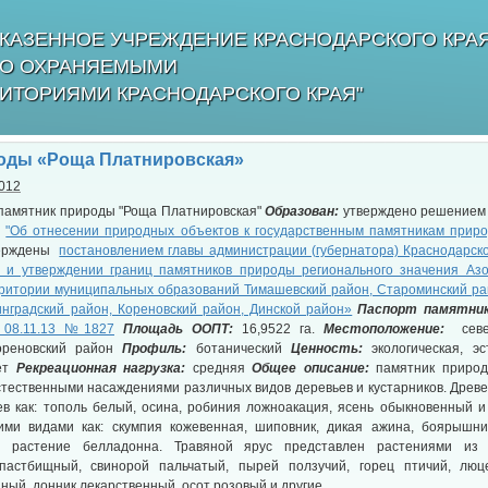
КАЗЕННОЕ УЧРЕЖДЕНИЕ КРАСНОДАРСКОГО КРА
БО ОХРАНЯЕМЫМИ
ИТОРИЯМИ КРАСНОДАРСКОГО КРАЯ"
оды «Роща Платнировская»
2012
памятник природы "Роща Платнировская"
Образован:
утверждено решением 
а
"Об отнесении природных объектов к государственным памятникам приро
ерждены
постановлением главы администрации (губернатора) Краснодарского
 утверждении границ памятников природы регионального значения Азо
ритории муниципальных образований Тимашевский район, Староминский рай
нградский район, Кореновский район, Динской район»
Паспорт памятни
 08.11.13 №1827
Площадь ООПТ:
16,9522 га.
Местоположение:
север
ореновский район
Профиль:
ботанический
Ценность:
экологическая, эс
ет
Рекреационная нагрузка:
средняя
Общее описание:
памятник природ
стественными насаждениями различных видов деревьев и кустарников. Древ
в как: тополь белый, осина, робиния ложноакация, ясень обыкновенный и
ими видами как: скумпия кожевенная, шиповник, дикая ажина, боярышни
е растение белладонна. Травяной ярус представлен растениями из р
пастбищный, свинорой пальчатый, пырей ползучий, горец птичий, люц
ный, донник лекарственный, осот розовый и другие.