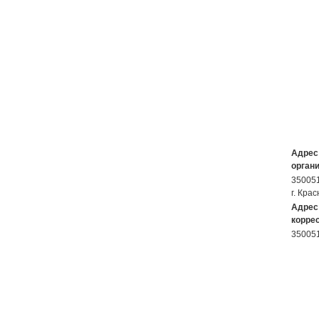
Адрес
органи
350051
г. Кра
Адрес
корре
350051