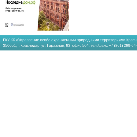
ГКУ КК «Управление особо охраняемыми природными территориями Красн
350051, г. Краснодар, ул. Гаражная, 93, офис 504, тел./факс: +7 (861) 299-64-