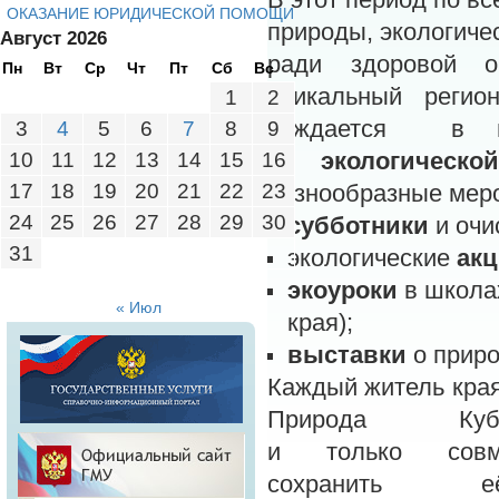
В этот период по в
ОКАЗАНИЕ ЮРИДИЧЕСКОЙ ПОМОЩИ
природы, экологиче
Август 2026
ради здоровой о
Пн
Вт
Ср
Чт
Пт
Сб
Вс
уникальный регио
1
2
нуждается в н
3
4
5
6
7
8
9
10
11
12
13
14
15
16
от экологическо
17
18
19
20
21
22
23
разнообразные мер
24
25
26
27
28
29
30
субботники
и очи
31
экологические
ак
экоуроки
в школах
« Июл
края);
выставки
о приро
Каждый житель края
Природа Ку
и только со
сохранить 