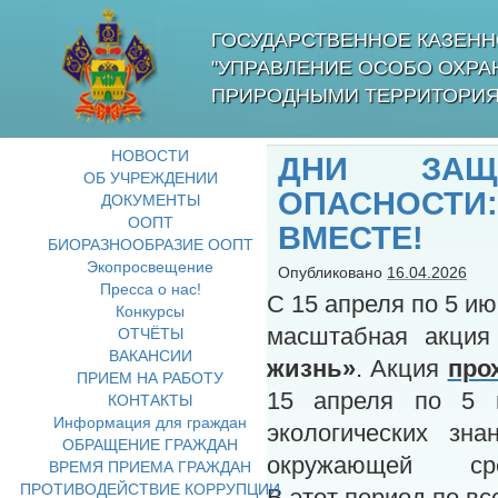
ГОСУДАРСТВЕННОЕ КАЗЕНН
"УПРАВЛЕНИЕ ОСОБО ОХР
ПРИРОДНЫМИ ТЕРРИТОРИЯ
НОВОСТИ
ДНИ ЗАЩ
ОБ УЧРЕЖДЕНИИ
ОПАСНОСТИ
ДОКУМЕНТЫ
ООПТ
ВМЕСТЕ!
БИОРАЗНООБРАЗИЕ ООПТ
Экопросвещение
Опубликовано
16.04.2026
Пресса о нас!
С 15 апреля по 5 и
Конкурсы
масштабная акци
ОТЧЁТЫ
ВАКАНСИИ
жизнь»
. Акция
про
ПРИЕМ НА РАБОТУ
15 апреля по 5 
КОНТАКТЫ
Информация для граждан
экологических зн
ОБРАЩЕНИЕ ГРАЖДАН
окружающей 
ВРЕМЯ ПРИЕМА ГРАЖДАН
ПРОТИВОДЕЙСТВИЕ КОРРУПЦИИ