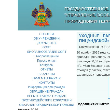
ГОСУДАРСТВЕННОЕ 
"УПРАВЛЕНИЕ ОСО
ПРИРОДНЫМИ ТЕРР
НОВОСТИ
УХОДНЫЕ РА
ОБ УЧРЕЖДЕНИИ
ПИЦУНДСКОЙ»
ДОКУМЕНТЫ
Опубликовано
26.11.
ООПТ
БИОРАЗНООБРАЗИЕ ООПТ
20 ноября 2025 года 
Экопросвещение
природы регионально
Пресса о нас!
площадью 0,08 га. В 
Конкурсы
«Голубая бездна», раз
ОТЧЁТЫ
отходов (пластик, стек
ВАКАНСИИ
охраняемых природных 
ПРИЕМ НА РАБОТУ
КОНТАКТЫ
Информация для граждан
ОБРАЩЕНИЕ ГРАЖДАН
ВРЕМЯ ПРИЕМА ГРАЖДАН
ПРОТИВОДЕЙСТВИЕ КОРРУПЦИИ
Поделиться ссылкой:
ОКАЗАНИЕ ЮРИДИЧЕСКОЙ ПОМОЩИ
Август 2026