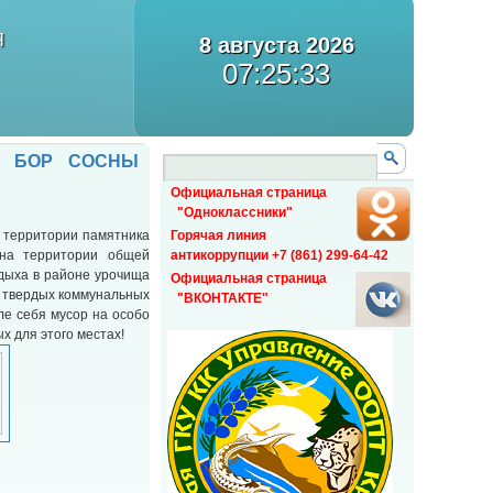
Я
8 августа 2026
07:25:33
Й БОР СОСНЫ
Официальная страница
"Одноклассники"
 территории памятника
Горячая линия
 на территории общей
антикоррупции +7 (861) 299-64-42
дыха в районе урочища
Официальная страница
в твердых коммунальных
"ВКОНТАКТЕ"
сле себя мусор на особо
х для этого местах!