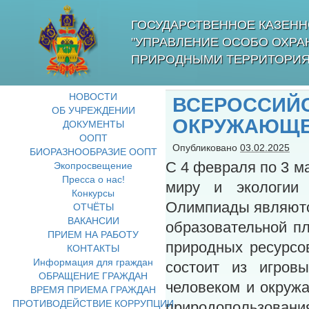
ГОСУДАРСТВЕННОЕ КАЗЕНН
"УПРАВЛЕНИЕ ОСОБО ОХР
ПРИРОДНЫМИ ТЕРРИТОРИЯ
НОВОСТИ
ВСЕРОССИЙ
ОБ УЧРЕЖДЕНИИ
ОКРУЖАЮЩЕ
ДОКУМЕНТЫ
ООПТ
Опубликовано
03.02.2025
БИОРАЗНООБРАЗИЕ ООПТ
С 4 февраля по 3 
Экопросвещение
Пресса о нас!
миру и экологии 
Конкурсы
Олимпиады являютс
ОТЧЁТЫ
ВАКАНСИИ
образовательной п
ПРИЕМ НА РАБОТУ
природных ресурсо
КОНТАКТЫ
Информация для граждан
состоит из игров
ОБРАЩЕНИЕ ГРАЖДАН
человеком и окруж
ВРЕМЯ ПРИЕМА ГРАЖДАН
ПРОТИВОДЕЙСТВИЕ КОРРУПЦИИ
природопользовани