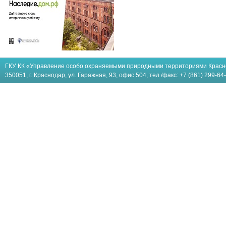
ГКУ КК «Управление особо охраняемыми природными территориями Красн
350051, г. Краснодар, ул. Гаражная, 93, офис 504, тел./факс: +7 (861) 299-64-