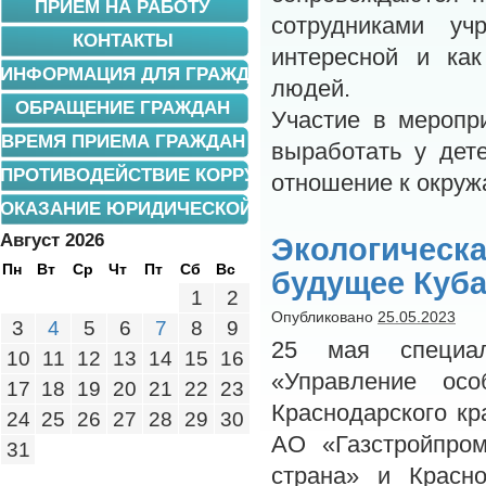
ПРИЕМ НА РАБОТУ
сотрудниками у
КОНТАКТЫ
интересной и ка
ИНФОРМАЦИЯ ДЛЯ ГРАЖДАН
людей.
ОБРАЩЕНИЕ ГРАЖДАН
Участие в меропр
ВРЕМЯ ПРИЕМА ГРАЖДАН
выработать у дет
ПРОТИВОДЕЙСТВИЕ КОРРУПЦИИ
отношение к окру
ОКАЗАНИЕ ЮРИДИЧЕСКОЙ ПОМОЩИ
Август 2026
Экологичес
Пн
Вт
Ср
Чт
Пт
Сб
Вс
будущее Куба
1
2
Опубликовано
25.05.2023
3
4
5
6
7
8
9
25 мая специал
10
11
12
13
14
15
16
«Управление ос
17
18
19
20
21
22
23
Краснодарского к
24
25
26
27
28
29
30
АО «Газстройпром
31
страна» и Красно