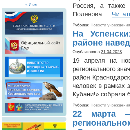
« Июл
Россия, а также
Поленова …
Читат
Рубрика:
Новости учреждени
На Успенски
районе навед
Опубликовано
21.04.2023
19 апреля на но
регионального зна
район Краснодарск
человек в рамках 
Кубани!» собрала 
Рубрика:
Новости учреждени
22 марта 
регионал