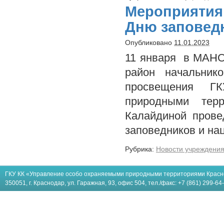
Мероприяти
Дню заповед
Опубликовано
11.01.2023
11 января в МАН
район начальнико
просвещения Г
природными тер
Калайдиной прове
заповедников и н
Рубрика:
Новости учреждени
ГКУ КК «Управление особо охраняемыми природными территориями Красн
350051, г. Краснодар, ул. Гаражная, 93, офис 504, тел./факс: +7 (861) 299-64-