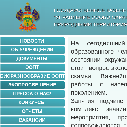
ГОСУДАРСТВЕННОЕ КАЗЕНН
"УПРАВЛЕНИЕ ОСОБО ОХР
ПРИРОДНЫМИ ТЕРРИТОРИЯ
НОВОСТИ
На сегодняшний
ОБ УЧРЕЖДЕНИИ
образованного че
ДОКУМЕНТЫ
состоянии окружа
ООПТ
стоит вопрос экол
скамьи. Важнейш
БИОРАЗНООБРАЗИЕ ООПТ
работы с насел
ЭКОПРОСВЕЩЕНИЕ
поколением.
ПРЕССА О НАС!
Занятия подчине
КОНКУРСЫ
комплекс знани
ОТЧЁТЫ
мероприятия, пр
ВАКАНСИИ
сопровождаются п