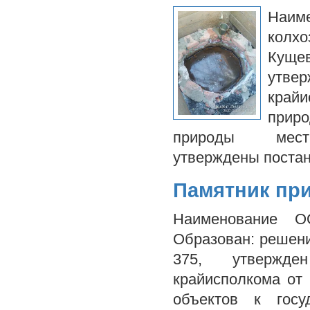
Наим
колх
Кущев
утве
крайи
приро
природы мест
утверждены поста
Памятник пр
Наименование О
Образован: решени
375, утвержде
крайисполкома от
объектов к госу