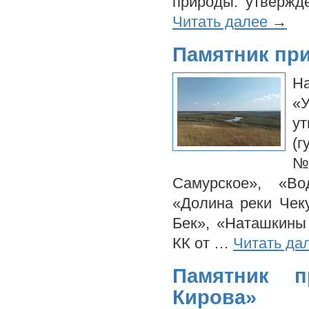
природы: утвержд
Читать далее
→
Памятник пр
Н
«
ут
(г
№
Самурское», «Во
«Долина реки Чек
Бек», «Наташкины
КК от …
Читать да
Памятник п
Кирова»