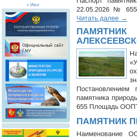
Паспорт памятни
« Июл
22.05.2026 № 65
Читать далее
→
ПАМЯТНИ
АЛЕКСЕЕВСК
Н
«У
о
з
Постановлением 
памятника природ
655 Площадь ООПТ
ПАМЯТНИК П
Наименование О