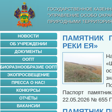
ГОСУДАРСТВЕННОЕ КАЗЕНН
"УПРАВЛЕНИЕ ОСОБО ОХР
ПРИРОДНЫМИ ТЕРРИТОРИЯ
НОВОСТИ
ПАМЯТНИК 
ОБ УЧРЕЖДЕНИИ
РЕКИ ЕЯ»
ДОКУМЕНТЫ
Н
ООПТ
«
БИОРАЗНООБРАЗИЕ ООПТ
ос
ЭКОПРОСВЕЩЕНИЕ
зн
ПРЕССА О НАС!
По
КОНКУРСЫ
Паспорт памятни
ОТЧЁТЫ
22.05.2026 № 655
ВАКАНСИИ
ПАМЯТНИК П