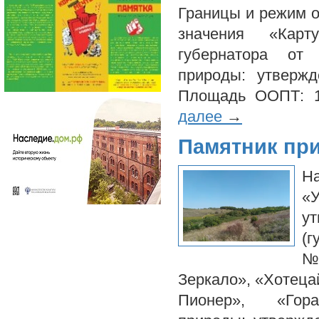
Границы и режим о
значения «Карт
губернатора о
природы: утверж
Площадь ООПТ: 1
далее
→
Памятник пр
Н
«
ут
(г
№
Зеркало», «Хотеца
Пионер», «Го