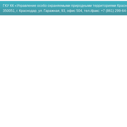
ГКУ КК «Управление особо охраняемыми природными территориями Красн
350051, г. Краснодар, ул. Гаражная, 93, офис 504, тел./факс: +7 (861) 299-64-