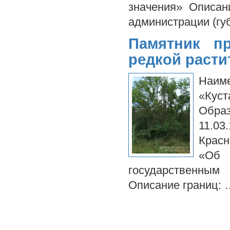
значения» Описан
администрации (г
Памятник п
редкой раст
Наи
«Кус
Обра
11.03
Красн
«Об
государственны
Описание границ: