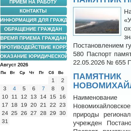
ПРИЕМ НА РАБОТУ
КОНТАКТЫ
Н
«
ИНФОРМАЦИЯ ДЛЯ ГРАЖДАН
о
ОБРАЩЕНИЕ ГРАЖДАН
з
ВРЕМЯ ПРИЕМА ГРАЖДАН
Постановлением гу
ПРОТИВОДЕЙСТВИЕ КОРРУПЦИИ
580 Паспорт памя
ОКАЗАНИЕ ЮРИДИЧЕСКОЙ ПОМОЩИ
22.05.2026 № 655 
Август 2026
Пн
Вт
Ср
Чт
Пт
Сб
Вс
ПАМЯТНИ
1
2
НОВОМИХАЙ
3
4
5
6
7
8
9
10
11
12
13
14
15
16
Наименование
17
18
19
20
21
22
23
Новомихайловское
24
25
26
27
28
29
30
природы регионал
31
учрежден Постан