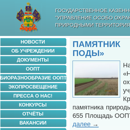
ГОСУДАРСТВЕННОЕ КАЗЕНН
"УПРАВЛЕНИЕ ОСОБО ОХР
ПРИРОДНЫМИ ТЕРРИТОРИЯ
НОВОСТИ
ПАМЯТНИК
ОБ УЧРЕЖДЕНИИ
ПОДЫ»
ДОКУМЕНТЫ
Н
ООПТ
«
БИОРАЗНООБРАЗИЕ ООПТ
ох
ЭКОПРОСВЕЩЕНИЕ
у
ПРЕССА О НАС!
Кр
КОНКУРСЫ
памятника природ
ОТЧЁТЫ
655 Площадь ООПТ
ВАКАНСИИ
далее
→