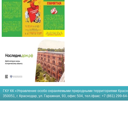
ГКУ КК «Управление особо охраняемыми природными территориями Красн
350051, г. Краснодар, ул. Гаражная, 93, офис 504, тел./факс: +7 (861) 299-64-