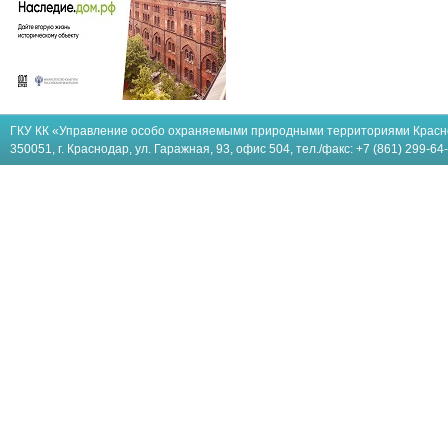
ГКУ КК «Управление особо охраняемыми природными территориями Красн
350051, г. Краснодар, ул. Гаражная, 93, офис 504, тел./факс: +7 (861) 299-64-