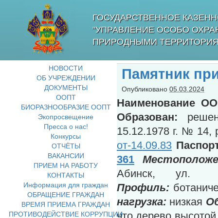
ГОСУДАРСТВЕННОЕ КАЗЕНН
"УПРАВЛЕНИЕ ОСОБО ОХР
ПРИРОДНЫМИ ТЕРРИТОРИЯ
НОВОСТИ
Памятник при
ОБ УЧРЕЖДЕНИИ
ДОКУМЕНТЫ
Опубликовано
05.03.2024
ООПТ
Наименование О
БИОРАЗНООБРАЗИЕ ООПТ
Образован:
решени
Экопросвещение
Пресса о нас!
15.12.1978 г. № 14
Конкурсы
от-14.09.83
Паспор
ОТЧЁТЫ
ВАКАНСИИ
361
Местоположе
ПРИЕМ НА РАБОТУ
Абинск, ул.
КОНТАКТЫ
Информация для граждан
Профиль:
ботанич
ОБРАЩЕНИЕ ГРАЖДАН
нагрузка:
низкая
О
ВРЕМЯ ПРИЕМА ГРАЖДАН
ПРОТИВОДЕЙСТВИЕ КОРРУПЦИИ
что дерево высотой