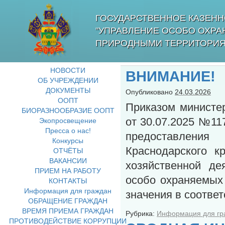
ГОСУДАРСТВЕННОЕ КАЗЕНН
"УПРАВЛЕНИЕ ОСОБО ОХР
ПРИРОДНЫМИ ТЕРРИТОРИЯ
НОВОСТИ
ВНИМАНИЕ!
ОБ УЧРЕЖДЕНИИ
ДОКУМЕНТЫ
Опубликовано
24.03.2026
ООПТ
Приказом министе
БИОРАЗНООБРАЗИЕ ООПТ
от 30.07.2025 №11
Экопросвещение
Пресса о нас!
предоставлени
Конкурсы
Краснодарского к
ОТЧЁТЫ
ВАКАНСИИ
хозяйственной де
ПРИЕМ НА РАБОТУ
особо охраняемых
КОНТАКТЫ
Информация для граждан
значения в соотве
ОБРАЩЕНИЕ ГРАЖДАН
ВРЕМЯ ПРИЕМА ГРАЖДАН
Рубрика:
Информация для гр
ПРОТИВОДЕЙСТВИЕ КОРРУПЦИИ