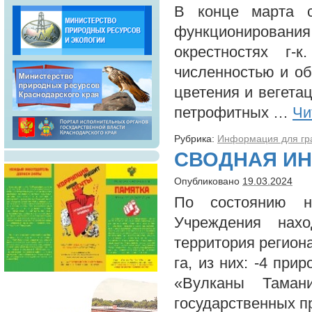
В конце марта с
функционировани
окрестностях г
численностью и о
цветения и вегетац
петрофитных …
Чи
Рубрика:
Информация для гр
СВОДНАЯ И
Опубликовано
19.03.2024
По состоянию н
Учреждения нах
территория регион
га, из них: -4 при
«Вулканы Тамани
государственных 