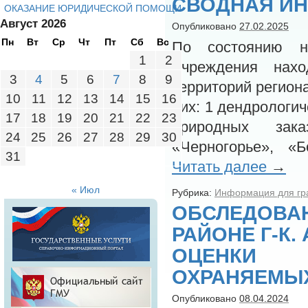
СВОДНАЯ И
ОКАЗАНИЕ ЮРИДИЧЕСКОЙ ПОМОЩИ
Август 2026
Опубликовано
27.02.2025
Пн
Вт
Ср
Чт
Пт
Сб
Вс
По состоянию н
1
2
Учреждения нах
3
4
5
6
7
8
9
территорий регион
10
11
12
13
14
15
16
них: 1 дендрологи
17
18
19
20
21
22
23
природных зака
24
25
26
27
28
29
30
«Черногорье», 
31
Читать далее
→
« Июл
Рубрика:
Информация для гр
ОБСЛЕДОВА
РАЙОНЕ Г-К.
ОЦЕНКИ 
ОХРАНЯЕМЫХ
Опубликовано
08.04.2024