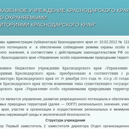
КАЗЕННОЕ УЧРЕЖДЕНИЕ КРАСНОДАРСКОГО КРА
БО ОХРАНЯЕМЫМИ
ИТОРИЯМИ КРАСНОДАРСКОГО КРАЯ"
вы администрации (губернатора) Краснодарского края от 10.02.2012 № 111
ного потенциала и в обеспечении соблюдения режима охраны особо 
ного значения, в соответствии с действующим законодательством РФ со
 Краснодарского края «Управление особо охраняемыми природными террит
твенное бюджетное учреждение Краснодарского края «Управление
ориями Краснодарского края» преобразовано в соответствии с р
натора) Краснодарского края от 29 декабря 2016 года № 424-р «О созд
я Краснодарского края путем изменения типа существующего государ
арского края «Управление особо охраняемыми природными территор
ти является управление, развитие рекреационного потенциала и обеспече
мых природных территорий (далее — ООПТ) регионального значения, учас
 края, участие в организации и осуществлении региональных и межмун
раны окружающей среды и экологической безопасности.
Структура учреждения
ор Первый заместитель 2 заместителя директора Отдел организационно