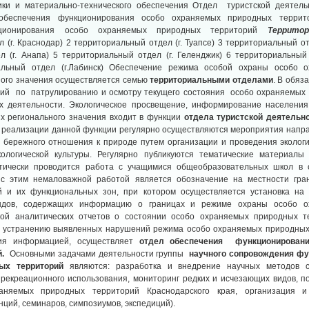
ки и материально-технического обеспечения Отдел туристской деятельн
обеспечения функционирования особо охраняемых природных террито
кционирования особо охраняемых природных территорий
Террито
 (г. Краснодар) 2 территориальный отдел (г. Туапсе) 3 территориальный отд
 (г. Анапа) 5 территориальный отдел (г. Геленджик) 6 территориальный 
альный отдел (г.Лабинск) Обеспечение режима особой охраны особо 
ного значения осуществляется семью
территориальными отделами
. В обяз
ий по патрулированию и осмотру текущего состояния особо охраняемых
х деятельности. Экологическое просвещение, информирование населени
х регионального значения входит в функции
отдела туристской деятельн
ю реализации данной функции регулярно осуществляются мероприятия напр
 бережного отношения к природе путем организации и проведения эколог
логической культуры. Регулярно публикуются тематические материалы 
ически проводится работа с учащимися общеобразовательных школ в о
 с этим немаловажной работой является обозначение на местности гра
 и их функциональных зон, при котором осуществляется установка на
ндов, содержащих информацию о границах и режиме охраны особо о
кой аналитических отчетов о состоянии особо охраняемых природных 
 устранению выявленных нарушений режима особо охраняемых природных 
ния информацией, осуществляет
отдел обеспечения функционирован
й.
Основными задачами деятельности группы
научного сопровождения фу
ых территорий
являются: разработка и внедрение научных методов 
 рекреационного использования, мониторинг редких и исчезающих видов, 
аняемых природных территорий Краснодарского края, организация 
ций, семинаров, симпозиумов, экспедиций).