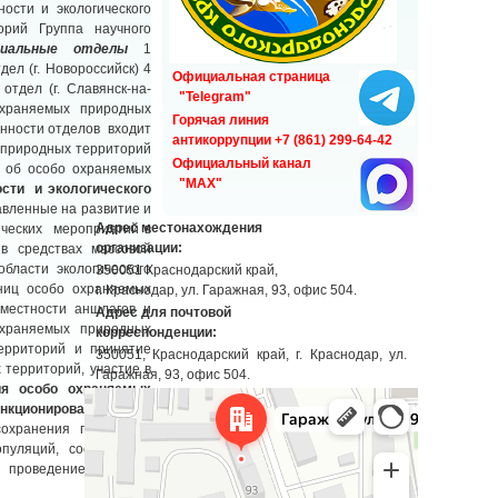
ости и экологического
рий Группа научного
риальные отделы
1
ел (г. Новороссийск) 4
Официальная страница
отдел (г. Славянск-на-
"Telegram"
охраняемых природных
Горячая линия
анности отделов входит
антикоррупции +7 (861) 299-64-42
 природных территорий
Официальный канал
я об особо охраняемых
"MAX"
ости и экологического
авленные на развитие и
Адрес местонахождения
ических мероприятий в
организации:
в средствах массовой
бласти экологического
350051 Краснодарский край,
ниц особо охраняемых
г. Краснодар, ул. Гаражная, 93, офис 504.
 местности аншлагов и
Адрес для почтовой
храняемых природных
корреспонденции:
территорий и принятие
350051, Краснодарский край, г. Краснодар, ул.
территорий, участие в
Гаражная, 93, офис 504.
ия особо охраняемых
Краснодар
нкционирования особо
Гаражная улица, 93 — Яндекс Карты
сохранения природных
популяций, сообществ и
и проведение научных