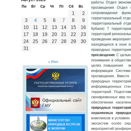
работы Отдел экономи
Пн
Вт
Ср
Чт
Пт
Сб
Вс
просвещения Отдел 
1
2
сопровождения фун
территориальный отдел
3
4
5
6
7
8
9
территориальный отдел
10
11
12
13
14
15
16
Кубани) 7 территори
17
18
19
20
21
22
23
территорий региональ
проведение мероприят
24
25
26
27
28
29
30
находящихся в зоне и
31
природных территория
просвещения
. С цель
понимание в обществе
« Июл
целях повышения эко
информации. Системат
просвещения. Вместе
природных территорий
информационных сте
территорий. Подготов
своевременных мер по
обеспечении населе
природных территори
охраняемых природн
комплексов в условиях
экосистем особо охр
мероприятий (конферен