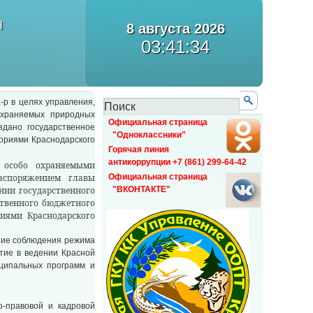
Я
8 августа 2026
03:41:34
-р в целях управления,
охраняемых природных
Официальная страница
здано государственное
"Одноклассники"
ориями Краснодарского
Горячая линия
антикоррупции +7 (861) 299-64-42
 особо охраняемыми
аспоряжением главы
Официальная страница
ании государственного
"ВКОНТАКТЕ"
ственного бюджетного
иями Краснодарского
ние соблюдения режима
тие в ведении Красной
иципальных программ и
-правовой и кадровой