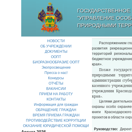
ГОСУДАРСТВЕННОЕ 
"УПРАВЛЕНИЕ ОСО
ПРИРОДНЫМИ ТЕРР
НОВОСТИ
Распоряжением гла
ОБ УЧРЕЖДЕНИИ
развития рекреацион
ДОКУМЕНТЫ
территорий региональ
ООПТ
бюджетное учреждение
БИОРАЗНООБРАЗИЕ ООПТ
края».
Экопросвещение
Позже государс
Пресса о нас!
природными террит
Конкурсы
администрации (губер
ОТЧЁТЫ
казенного учреждени
ВАКАНСИИ
учреждения Краснод
ПРИЕМ НА РАБОТУ
края».
КОНТАКТЫ
Целями деятельнос
Информация для граждан
охраны особо охраняе
ОБРАЩЕНИЕ ГРАЖДАН
книги Краснодарского
ВРЕМЯ ПРИЕМА ГРАЖДАН
проектов в области ох
ПРОТИВОДЕЙСТВИЕ КОРРУПЦИИ
ОКАЗАНИЕ ЮРИДИЧЕСКОЙ ПОМОЩИ
Руководство:
Директ
Август 2026