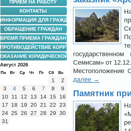
ПРИЕМ НА РАБОТУ
КОНТАКТЫ
Н
п
ИНФОРМАЦИЯ ДЛЯ ГРАЖДАН
С
ОБРАЩЕНИЕ ГРАЖДАН
П
ВРЕМЯ ПРИЕМА ГРАЖДАН
т
ПРОТИВОДЕЙСТВИЕ КОРРУПЦИИ
государственном
ОКАЗАНИЕ ЮРИДИЧЕСКОЙ ПОМОЩИ
Семисам» от 12.12
Август 2026
Местоположение 
Пн
Вт
Ср
Чт
Пт
Сб
Вс
далее
→
1
2
3
4
5
6
7
8
9
Памятник пр
10
11
12
13
14
15
16
17
18
19
20
21
22
23
Н
24
25
26
27
28
29
30
«
31
р