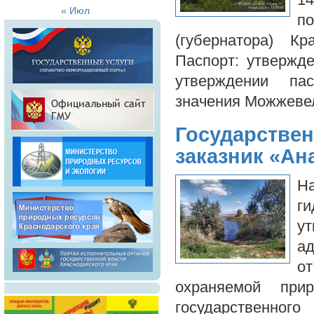
1
« Июл
п
(губернатора) 
Паспорт: утвержд
утверждении па
значения Можжев
Государстве
заказник «Ан
На
ги
у
ад
от
охраняемой прир
государственног