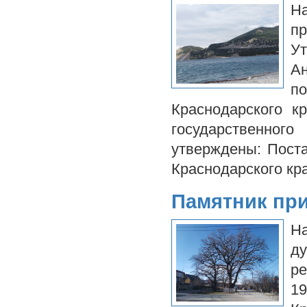
Н
п
У
А
п
Краснодарского к
государственно
утверждены: Пост
Краснодарского кр
Памятник пр
Н
д
р
1