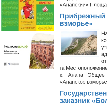
«Анапский» Площа
Прибрежный 
взморье»
Н
к
у
ад
от
га Местоположение
к. Анапа Общее 
«Анапское взморь
Государств
заказник «Б