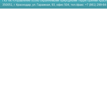
ГКУ КК «Управление особо охраняемыми природными территориями Красн
350051, г. Краснодар, ул. Гаражная, 93, офис 504, тел./факс: +7 (861) 299-64-