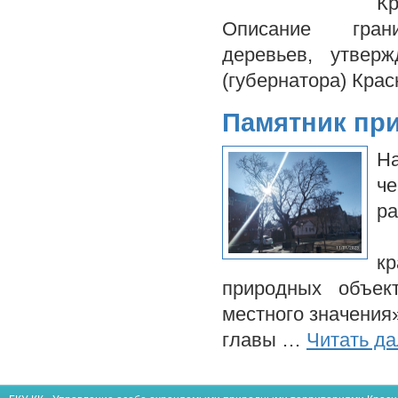
Кр
Описание гра
деревьев, утвер
(губернатора) Кра
Памятник пр
Н
ч
р
у
кр
природных объек
местного значения
главы …
Читать д