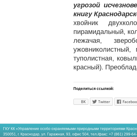
угрозой исчезнов
книгу Краснодарско
хвойник двухкол
пирамидальный, ко
лежачая, зверо
ужовниколистный, 
туполистная, ковыл
красный). Преобла
Поделиться ссылкой:
ВК
Twitter
Faceboo
ГКУ КК «Управление особо охраняемыми природными территориями Красн
350051, г. Краснодар, ул. Гаражная, 93, офис 504, тел./факс: +7 (861) 299-64-