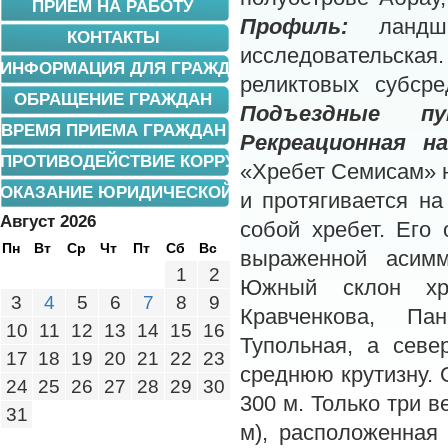
ПРИЕМ НА РАБОТУ
Профиль:
ландш
КОНТАКТЫ
исследовательска
ИНФОРМАЦИЯ ДЛЯ ГРАЖДАН
реликтовых субсре
ОБРАЩЕНИЕ ГРАЖДАН
Подъездные 
ВРЕМЯ ПРИЕМА ГРАЖДАН
Рекреационная на
ПРОТИВОДЕЙСТВИЕ КОРРУПЦИИ
«Хребет Семисам» на
ОКАЗАНИЕ ЮРИДИЧЕСКОЙ ПОМОЩИ
и протягивается н
Август 2026
собой хребет. Его 
Пн
Вт
Ср
Чт
Пт
Сб
Вс
выраженной асим
1
2
Южный склон хр
3
4
5
6
7
8
9
Кравченкова, Па
10
11
12
13
14
15
16
Тупольная, а севе
17
18
19
20
21
22
23
среднюю крутизну. 
24
25
26
27
28
29
30
300 м. Только три в
31
м), расположенная 