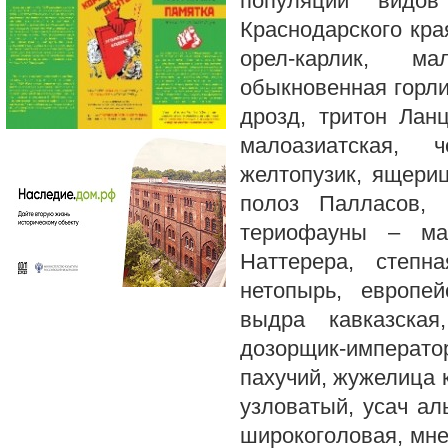
популяций видов
Краснодарского кра
орел-карлик, ма
обыкновенная горли
дрозд, тритон Лан
малоазиатская, 
желтопузик, ящериц
полоз Палласов, 
териофауны – мал
Наттерера, степн
нетопырь, европе
выдра кавказская
дозорщик-императо
пахучий, жужелица к
узловатый, усач ал
широкоголовая, мн