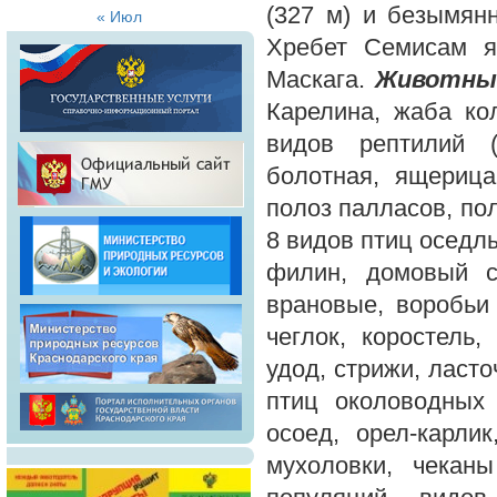
(327 м) и безымянн
« Июл
Хребет Семисам я
Маскага.
Животны
Карелина, жаба кол
видов рептилий (
болотная, ящерица
полоз палласов, пол
8 видов птиц оседлы
филин, домовый сы
врановые, воробьи 
чеглок, коростель
удод, стрижи, ласто
птиц околоводных 
осоед, орел-карлик
мухоловки, чеканы