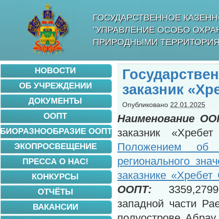
ГОСУДАРСТВЕННОЕ КАЗЕНН
"УПРАВЛЕНИЕ ОСОБО ОХР
ПРИРОДНЫМИ ТЕРРИТОРИЯ
НОВОСТИ
Государств
ОБ УЧРЕЖДЕНИИ
заказник «Хр
ДОКУМЕНТЫ
Опубликовано
22.01.2025
ООПТ
Наименование ОО
БИОРАЗНООБРАЗИЕ ООПТ
заказник «Хребе
Положением об 
ЭКОПРОСВЕЩЕНИЕ
регионального зна
ПРЕССА О НАС!
заказнике «Хребет
КОНКУРСЫ
ООПТ:
3359,2799
ОТЧЁТЫ
западной части Рае
ВАКАНСИИ
полуострове Абрау