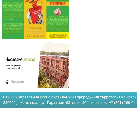
ГКУ КК «Управление особо охраняемыми природными территориями Красн
350051, г. Краснодар, ул. Гаражная, 93, офис 504, тел./факс: +7 (861) 299-64-