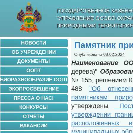
ГОСУДАРСТВЕННОЕ КАЗЕНН
"УПРАВЛЕНИЕ ОСОБО ОХР
ПРИРОДНЫМИ ТЕРРИТОРИЯ
НОВОСТИ
Памятник при
ОБ УЧРЕЖДЕНИИ
Опубликовано
08.02.2024
ДОКУМЕНТЫ
Наименование
ОО
ООПТ
дерева)"
Образова
№ 155, решением Кр
БИОРАЗНООБРАЗИЕ ООПТ
488
"Об отнесен
ЭКОПРОСВЕЩЕНИЕ
памятникам приро
ПРЕССА О НАС!
утверждены
Пост
КОНКУРСЫ
утверждении грани
ОТЧЁТЫ
расположенных 
ВАКАНСИИ
муниципальных обра