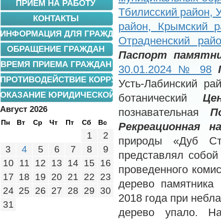
ПРИЕМ НА РАБОТУ
Тбилисский район, 
КОНТАКТЫ
район, Крымский р
ИНФОРМАЦИЯ ДЛЯ ГРАЖДАН
Отрадненский райо
ОБРАЩЕНИЕ ГРАЖДАН
Паспорт памятни
ВРЕМЯ ПРИЕМА ГРАЖДАН
30.01.2024 № 98
ПРОТИВОДЕЙСТВИЕ КОРРУПЦИИ
Усть-Лабинский рай
ОКАЗАНИЕ ЮРИДИЧЕСКОЙ ПОМОЩИ
ботанический
Це
Август 2026
познавательная
П
Пн
Вт
Ср
Чт
Пт
Сб
Вс
Рекреационная на
1
2
природы «Дуб Ст
3
4
5
6
7
8
9
представлял собой
10
11
12
13
14
15
16
проведенного комис
17
18
19
20
21
22
23
дерево памятника
24
25
26
27
28
29
30
2018 года при небл
31
дерево упало. Н