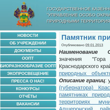
ГОСУДАРСТВЕННОЕ КАЗЕНН
"УПРАВЛЕНИЕ ОСОБО ОХР
ПРИРОДНЫМИ ТЕРРИТОРИЯ
НОВОСТИ
Памятник пр
ОБ УЧРЕЖДЕНИИ
Опубликовано
09.01.2013
ДОКУМЕНТЫ
Наименование
ООПТ
значения "Гор
Краснодарского кра
БИОРАЗНООБРАЗИЕ ООПТ
природных объект
ЭКОПРОСВЕЩЕНИЕ
Описание границ
:
ПРЕССА О НАС!
(губернатора) Кр
КОНКУРСЫ
памятниках природ
ОТЧЁТЫ
территориях мун
ВАКАНСИИ
Апшеронский рай