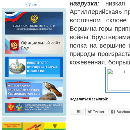
нагрузка:
низка
« Июл
Артиллерийская» пр
восточном склоне
Вершина горы припо
войны брустверами.
полка на вершине 
природы произраста
кожевенная, боярыш
Поделиться ссылкой:
ВК
Twitter
Faceboo