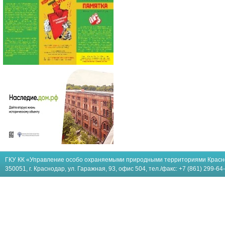
ГКУ КК «Управление особо охраняемыми природными территориями Красн
350051, г. Краснодар, ул. Гаражная, 93, офис 504, тел./факс: +7 (861) 299-64-