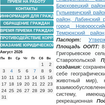
ПРИЕМ НА РАБОТУ
Брюховецкий район
КОНТАКТЫ
Гулькевичский райо
ИНФОРМАЦИЯ ДЛЯ ГРАЖДАН
район, Лабинский 
ОБРАЩЕНИЕ ГРАЖДАН
город Новороссий
ВРЕМЯ ПРИЕМА ГРАЖДАН
Темрюкский район
ПРОТИВОДЕЙСТВИЕ КОРРУПЦИИ
Паспорт:
Утвер
ОКАЗАНИЕ ЮРИДИЧЕСКОЙ ПОМОЩИ
Площадь ООПТ
:
8
Август 2026
Григорьевское се
Пн
Вт
Ср
Чт
Пт
Сб
Вс
Ставропольской
П
1
2
создания:
сохранен
3
4
5
6
7
8
9
себе географическ
10
11
12
13
14
15
16
животный мир), 
17
18
19
20
21
22
23
взаимообусловле
24
25
26
27
28
29
30
систему, имею
31
рекреационная
По