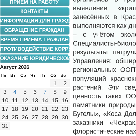
ПРИЕМ НА РАБОТУ
выявление «крит
КОНТАКТЫ
занесённых в Крас
ИНФОРМАЦИЯ ДЛЯ ГРАЖДАН
выполняются как днё
ОБРАЩЕНИЕ ГРАЖДАН
– с учётом эколо
ВРЕМЯ ПРИЕМА ГРАЖДАН
Специалисты-био
ПРОТИВОДЕЙСТВИЕ КОРРУПЦИИ
результаты патру
ОКАЗАНИЕ ЮРИДИЧЕСКОЙ ПОМОЩИ
Управления: обшир
Август 2026
региональных ООП
Пн
Вт
Ср
Чт
Пт
Сб
Вс
популяций краснок
1
2
растений. Эти св
3
4
5
6
7
8
9
ценность таких ОО
10
11
12
13
14
15
16
памятники природы
17
18
19
20
21
22
23
Бугелы», «Коса До
24
25
26
27
28
29
30
заказники «Чехра
31
флористические нах