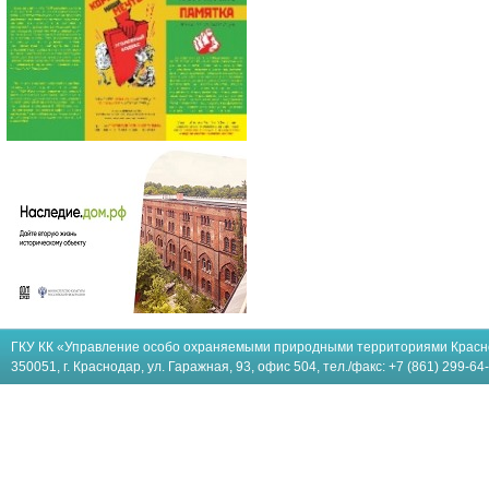
ГКУ КК «Управление особо охраняемыми природными территориями Красн
350051, г. Краснодар, ул. Гаражная, 93, офис 504, тел./факс: +7 (861) 299-64-