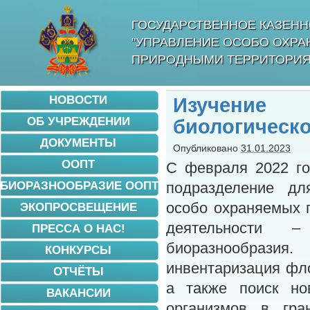
ГОСУДАРСТВЕННОЕ КАЗЕНН
"УПРАВЛЕНИЕ ОСОБО ОХР
ПРИРОДНЫМИ ТЕРРИТОРИЯ
НОВОСТИ
Изучение
ОБ УЧРЕЖДЕНИИ
биологическо
ДОКУМЕНТЫ
Опубликовано
31.01.2023
ООПТ
С февраля 2022 го
БИОРАЗНООБРАЗИЕ ООПТ
подразделение дл
особо охраняемых 
ЭКОПРОСВЕЩЕНИЕ
деятельности –
ПРЕССА О НАС!
биоразнообрази
КОНКУРСЫ
инвентаризация фл
ОТЧЁТЫ
а также поиск но
ВАКАНСИИ
организмов в гра