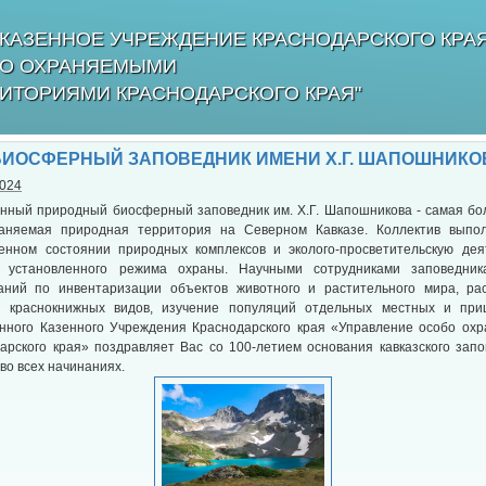
КАЗЕННОЕ УЧРЕЖДЕНИЕ КРАСНОДАРСКОГО КРА
БО ОХРАНЯЕМЫМИ
ИТОРИЯМИ КРАСНОДАРСКОГО КРАЯ"
БИОСФЕРНЫЙ ЗАПОВЕДНИК ИМЕНИ Х.Г. ШАПОШНИКО
2024
венный природный биосферный заповедник им. Х.Г. Шапошникова - самая бо
аняемая природная территория на Северном Кавказе. Коллектив выпо
енном состоянии природных комплексов и эколого-просветительскую дея
 установленного режима охраны. Научными сотрудниками заповедни
аний по инвентаризации объектов животного и растительного мира, ра
х краснокнижных видов, изучение популяций отдельных местных и при
енного Казенного Учреждения Краснодарского края «Управление особо о
арского края» поздравляет Вас со 100-летием основания кавказского запо
во всех начинаниях.