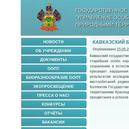
ГОСУДАРСТВЕННОЕ 
"УПРАВЛЕНИЕ ОСО
ПРИРОДНЫМИ ТЕРР
НОВОСТИ
КАВКАЗСКИЙ 
Опубликовано
15.05.
ОБ УЧРЕЖДЕНИИ
Кавказский государст
ДОКУМЕНТЫ
старейшая особо охр
сохранению в естеств
ООПТ
пресекает нарушения
результатам исследов
БИОРАЗНООБРАЗИЕ ООПТ
местообитаний редки
ЭКОПРОСВЕЩЕНИЕ
Коллектив Государств
территориями Краснод
ПРЕССА О НАС!
процветания и успехов 
КОНКУРСЫ
ОТЧЁТЫ
ВАКАНСИИ