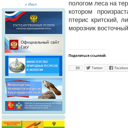
пологом леса на те
« Июл
котором произрас
птерис критский, л
морозник восточный
Поделиться ссылкой:
ВК
Twitter
Faceboo