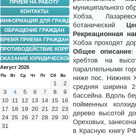
ПРИЕМ НА РАБОТУ
муниципального обр
КОНТАКТЫ
Хобза, Лазарев
ИНФОРМАЦИЯ ДЛЯ ГРАЖДАН
ботанический
Це
ОБРАЩЕНИЕ ГРАЖДАН
Рекреационная на
ВРЕМЯ ПРИЕМА ГРАЖДАН
Хобза проходят до
ПРОТИВОДЕЙСТВИЕ КОРРУПЦИИ
Общее описание
:
ОКАЗАНИЕ ЮРИДИЧЕСКОЙ ПОМОЩИ
хребтов на высо
Август 2026
параллельными гор
Пн
Вт
Ср
Чт
Пт
Сб
Вс
ниже пос. Нижняя Х
1
2
средняя ширина 2
3
4
5
6
7
8
9
бассейна. Вдоль бер
10
11
12
13
14
15
16
пойменных колхид
17
18
19
20
21
22
23
дерево высотой до
24
25
26
27
28
29
30
Ореховых, занесена
31
в Красную книгу Р