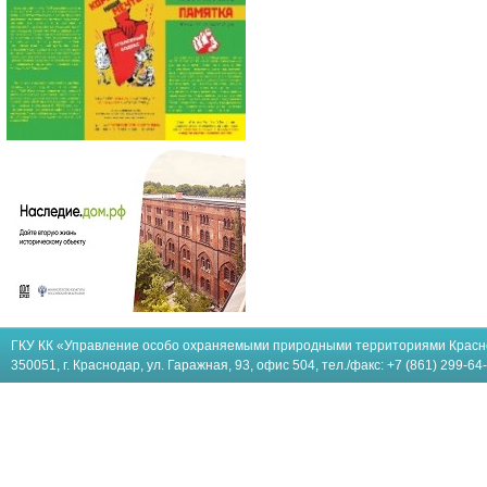
ГКУ КК «Управление особо охраняемыми природными территориями Красн
350051, г. Краснодар, ул. Гаражная, 93, офис 504, тел./факс: +7 (861) 299-64-