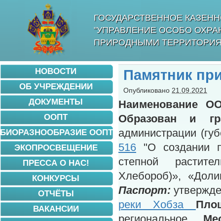
ГОСУДАРСТВЕННОЕ КАЗЕНН
"УПРАВЛЕНИЕ ОСОБО ОХР
ПРИРОДНЫМИ ТЕРРИТОРИЯ
НОВОСТИ
Памятник пр
ОБ УЧРЕЖДЕНИИ
Опубликовано
21.09.2021
ДОКУМЕНТЫ
Наименование ОО
ООПТ
Образован и гр
администрации (гу
БИОРАЗНООБРАЗИЕ ООПТ
516
"О создании п
ЭКОПРОСВЕЩЕНИЕ
степной растите
ПРЕССА О НАС!
Хлебороб)», «Доли
КОНКУРСЫ
Паспорт:
утвержде
ОТЧЁТЫ
реки Хобза
Пло
ВАКАНСИИ
региональное
Ме