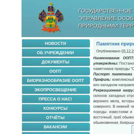
ГОСУДАРСТВЕННОЕ 
"УПРАВЛЕНИЕ ОСО
ПРИРОДНЫМИ ТЕРР
НОВОСТИ
Памятник прир
Опубликовано
05.12.
ОБ УЧРЕЖДЕНИИ
Наименование
ООПТ
ДОКУМЕНТЫ
утверждены:
Постано
памятников природы "С
ООПТ
Паспорт памятника
Профиль
:
комплексны
БИОРАЗНООБРАЗИЕ ООПТ
юго-западном направле
ЭКОПРОСВЕЩЕНИЕ
Рекреационная нагру
склонов западных отро
ПРЕССА О НАС!
верхнего мела, котор
северного. В нижней 
КОНКУРСЫ
породы: известняки и
ОТЧЁТЫ
восточный, граб обыкн
обыкновенная, боярыш
ВАКАНСИИ