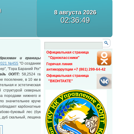
Я
8 августа 2026
02:36:50
Официальная страница
"Одноклассники"
бразован и границы
.2021 №455
"О создании
Горячая линия
р", "Гора Бараний Рог"
антикоррупции +7 (861) 299-64-42
адь ООПТ:
58,2524 га
Официальная страница
е поселение, в 10 км в
"ВКОНТАКТЕ"
тельная и эстетическая
й структурой северных
ена породами нижнего и
ло значительнее круче
еобладают карбонатные
бово-буковый лес (бук
, дуб скальный, лещина