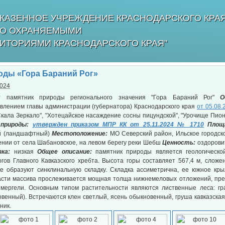
КАЗЕННОЕ УЧРЕЖДЕНИЕ КРАСНОДАРСКОГО КРА
БО ОХРАНЯЕМЫМИ
ИТОРИЯМИ КРАСНОДАРСКОГО КРАЯ"
оды «Гора Бараний Рог»
2024
:
памятник природы регионального значения "Гора Бараний Рог"
О
влением главы администрации (губернатора) Краснодарского края
от 05.08
кала Зеркало", "Хотецайское насаждение сосны пицундской", "Урочище Пионе
 природы:
утвержден приказом МПР КК от 25.11.2024 № 1710
Площ
й (ландшафтный)
Местоположение:
МО Северский район, Ильское городско
нии от села Шабановское, на левом берегу реки Шебш
Ценность:
оздорови
зка:
низкая
Общее описание:
памятник природы является геологическо
гов Главного Кавказского хребта. Высота горы составляет 567,4 м, слож
ые образуют синклинальную складку. Складка ассиметрична, ее южное кры
части массива прослеживается мощная толща нижнемеловых отложений, пр
 мергели. Основным типом растительности являются лиственные леса: гра
овенный). Встречаются клен светлый, ясень обыкновенный, груша кавказская
ник.