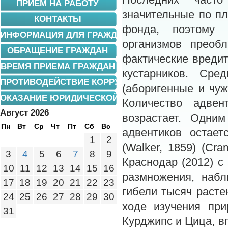
Последних част
ПРИЕМ НА РАБОТУ
значительные по п
КОНТАКТЫ
фонда, поэтому 
ИНФОРМАЦИЯ ДЛЯ ГРАЖДАН
организмов преоб
ОБРАЩЕНИЕ ГРАЖДАН
фактические вредит
ВРЕМЯ ПРИЕМА ГРАЖДАН
кустарников. Сре
ПРОТИВОДЕЙСТВИЕ КОРРУПЦИИ
(аборигенные и чу
ОКАЗАНИЕ ЮРИДИЧЕСКОЙ ПОМОЩИ
Количество адве
Август 2026
возрастает. Одни
Пн
Вт
Ср
Чт
Пт
Сб
Вс
адвентиков остае
1
2
(Walker, 1859) (Cra
3
4
5
6
7
8
9
Краснодар (2012) 
10
11
12
13
14
15
16
размножения, набл
17
18
19
20
21
22
23
гибели тысяч расте
24
25
26
27
28
29
30
ходе изучения пр
31
Курджипс и Цица, в