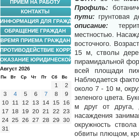
ПРИЕМ НА РАБОТУ
Профиль:
ботани
КОНТАКТЫ
пути:
грунтовая д
ИНФОРМАЦИЯ ДЛЯ ГРАЖДАН
описание:
террито
ОБРАЩЕНИЕ ГРАЖДАН
местностью. Насажд
ВРЕМЯ ПРИЕМА ГРАЖДАН
восточного. Возрас
ПРОТИВОДЕЙСТВИЕ КОРРУПЦИИ
15 м, стволы дере
ОКАЗАНИЕ ЮРИДИЧЕСКОЙ ПОМОЩИ
пирамидальной форм
Август 2026
всей площади пих
Пн
Вт
Ср
Чт
Пт
Сб
Вс
Наблюдается факто
1
2
около 7 - 10 м, окр
3
4
5
6
7
8
9
зеленого цвета. Бук
10
11
12
13
14
15
16
м друг от друга, 
17
18
19
20
21
22
23
насаждения занима
24
25
26
27
28
29
30
окружность ствола
31
обвиты плющом, кр