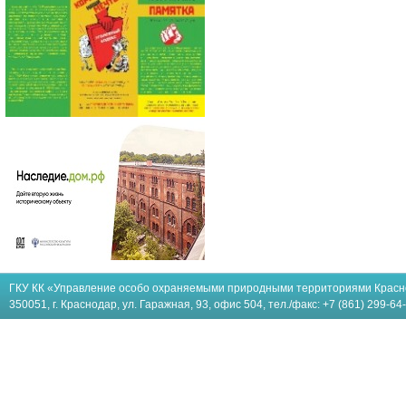
ГКУ КК «Управление особо охраняемыми природными территориями Красн
350051, г. Краснодар, ул. Гаражная, 93, офис 504, тел./факс: +7 (861) 299-64-