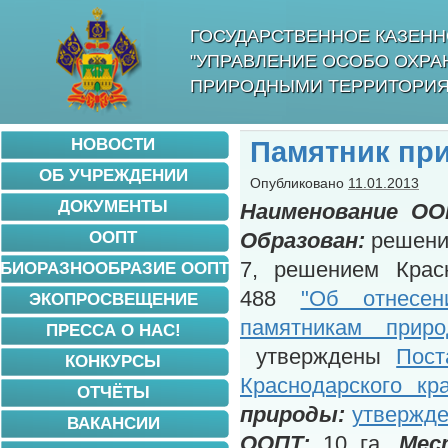
ГОСУДАРСТВЕННОЕ КАЗЕНН
"УПРАВЛЕНИЕ ОСОБО ОХР
ПРИРОДНЫМИ ТЕРРИТОРИЯ
НОВОСТИ
Памятник пр
ОБ УЧРЕЖДЕНИИ
Опубликовано
11.01.2013
ДОКУМЕНТЫ
Наименование ОО
ООПТ
Образован:
решение
7, решением Красн
БИОРАЗНООБРАЗИЕ ООПТ
488
"Об отнесен
ЭКОПРОСВЕЩЕНИЕ
памятникам приро
ПРЕССА О НАС!
утверждены
Пост
КОНКУРСЫ
Краснодарского к
ОТЧЁТЫ
природы:
утвержде
ВАКАНСИИ
ООПТ:
10 га.
Мес