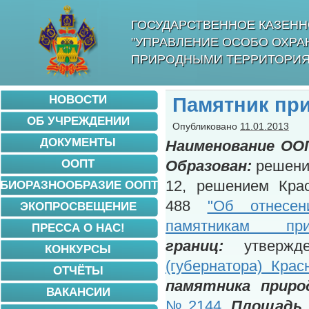
ГОСУДАРСТВЕННОЕ КАЗЕНН
"УПРАВЛЕНИЕ ОСОБО ОХР
ПРИРОДНЫМИ ТЕРРИТОРИЯ
НОВОСТИ
Памятник пр
ОБ УЧРЕЖДЕНИИ
Опубликовано
11.01.2013
ДОКУМЕНТЫ
Наименование ОО
ООПТ
Образован:
решение
12, решением Крас
БИОРАЗНООБРАЗИЕ ООПТ
488
"Об отнесен
ЭКОПРОСВЕЩЕНИЕ
памятникам пр
ПРЕССА О НАС!
границ:
утверж
КОНКУРСЫ
(губернатора) Кра
ОТЧЁТЫ
памятника прир
ВАКАНСИИ
№2144
Площадь