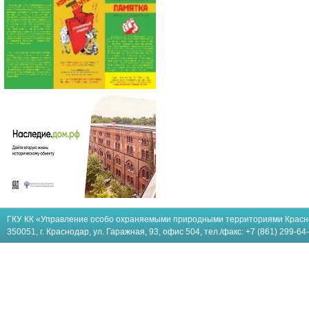
ГКУ КК «Управление особо охраняемыми природными территориями Красн
350051, г. Краснодар, ул. Гаражная, 93, офис 504, тел./факс: +7 (861) 299-64-