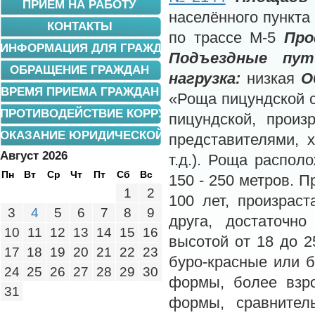
ПРИЕМ НА РАБОТУ
населённого пункта
КОНТАКТЫ
по трассе М-5
Пр
ИНФОРМАЦИЯ ДЛЯ ГРАЖДАН
Подъездные пут
ОБРАЩЕНИЕ ГРАЖДАН
нагрузка:
низкая
О
ВРЕМЯ ПРИЕМА ГРАЖДАН
«Роща пицундской 
ПРОТИВОДЕЙСТВИЕ КОРРУПЦИИ
пицундской, прои
ОКАЗАНИЕ ЮРИДИЧЕСКОЙ ПОМОЩИ
представителями, 
Август 2026
т.д.). Роща распол
Пн
Вт
Ср
Чт
Пт
Сб
Вс
150 - 250 метров. 
1
2
100 лет, произраст
3
4
5
6
7
8
9
друга, достаточно
10
11
12
13
14
15
16
высотой от 18 до 2
17
18
19
20
21
22
23
буро-красные или 
24
25
26
27
28
29
30
формы, более взро
31
формы, сравнител