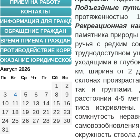
ПРИЕМ НА РАБОТУ
Подъездные пути
КОНТАКТЫ
протяженностью 
ИНФОРМАЦИЯ ДЛЯ ГРАЖДАН
Рекреационная на
ОБРАЩЕНИЕ ГРАЖДАН
памятника природы
ВРЕМЯ ПРИЕМА ГРАЖДАН
ручья с редким со
ПРОТИВОДЕЙСТВИЕ КОРРУПЦИИ
труднодоступном у
ОКАЗАНИЕ ЮРИДИЧЕСКОЙ ПОМОЩИ
уходящими в глубок
Август 2026
км, ширина от 2 
Пн
Вт
Ср
Чт
Пт
Сб
Вс
склонах произраста
1
2
так и группами. 
3
4
5
6
7
8
9
расстоянии 4-5 ме
10
11
12
13
14
15
16
тиса искривлены.
17
18
19
20
21
22
23
сомкнутость нера
24
25
26
27
28
29
30
самовозобновления
31
окружность ствола д