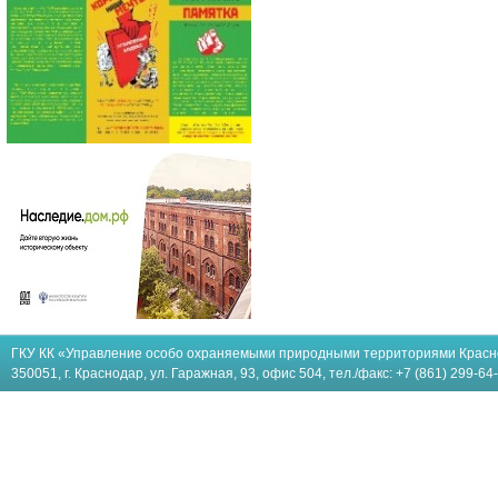
ГКУ КК «Управление особо охраняемыми природными территориями Красн
350051, г. Краснодар, ул. Гаражная, 93, офис 504, тел./факс: +7 (861) 299-64-