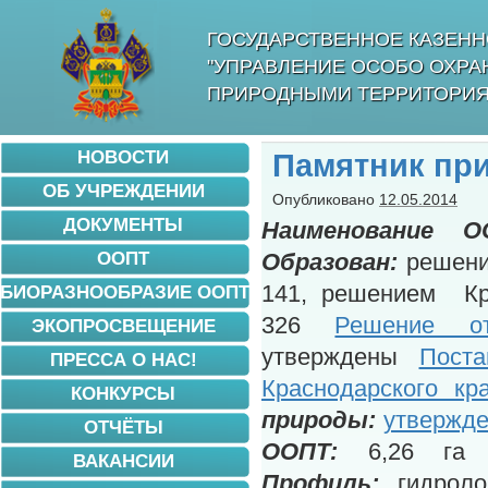
ГОСУДАРСТВЕННОЕ КАЗЕНН
"УПРАВЛЕНИЕ ОСОБО ОХР
ПРИРОДНЫМИ ТЕРРИТОРИЯ
НОВОСТИ
Памятник пр
ОБ УЧРЕЖДЕНИИ
Опубликовано
12.05.2014
ДОКУМЕНТЫ
Наименование О
ООПТ
Образован:
решение
141, решением Кра
БИОРАЗНООБРАЗИЕ ООПТ
326
Решение о
ЭКОПРОСВЕЩЕНИЕ
утверждены
Поста
ПРЕССА О НАС!
Краснодарского к
КОНКУРСЫ
природы:
утвержде
ОТЧЁТЫ
ООПТ:
6,26
г
ВАКАНСИИ
Профиль:
гидрол