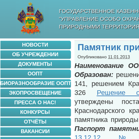
ГОСУДАРСТВЕННОЕ КАЗЕНН
"УПРАВЛЕНИЕ ОСОБО ОХР
ПРИРОДНЫМИ ТЕРРИТОРИЯ
НОВОСТИ
Памятник пр
ОБ УЧРЕЖДЕНИИ
Опубликовано
11.01.2013
ДОКУМЕНТЫ
Наименование ОО
ООПТ
Образован:
решени
141, решением Кра
БИОРАЗНООБРАЗИЕ ООПТ
326
Решение о
ЭКОПРОСВЕЩЕНИЕ
утверждены постан
ПРЕССА О НАС!
Краснодарского к
КОНКУРСЫ
памятника природы
ОТЧЁТЫ
Паспорт памятн
ВАКАНСИИ
13.12.12 №