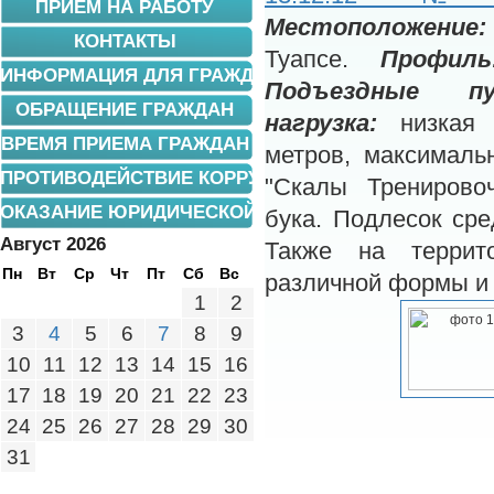
ПРИЕМ НА РАБОТУ
Местоположение:
КОНТАКТЫ
Туапсе.
Профи
ИНФОРМАЦИЯ ДЛЯ ГРАЖДАН
Подъездные пу
ОБРАЩЕНИЕ ГРАЖДАН
нагрузка:
низка
ВРЕМЯ ПРИЕМА ГРАЖДАН
метров, максималь
ПРОТИВОДЕЙСТВИЕ КОРРУПЦИИ
"Скалы Тренирово
ОКАЗАНИЕ ЮРИДИЧЕСКОЙ ПОМОЩИ
бука. Подлесок сре
Август 2026
Также на террит
Пн
Вт
Ср
Чт
Пт
Сб
Вс
различной формы и 
1
2
3
4
5
6
7
8
9
10
11
12
13
14
15
16
17
18
19
20
21
22
23
24
25
26
27
28
29
30
31