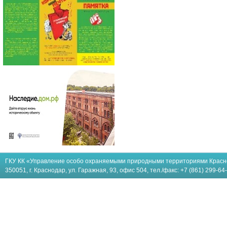
ГКУ КК «Управление особо охраняемыми природными территориями Красн
350051, г. Краснодар, ул. Гаражная, 93, офис 504, тел./факс: +7 (861) 299-64-