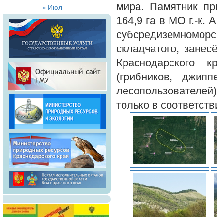
мира. Памятник пр
« Июл
164,9 га в МО г.-к.
субсредиземном
складчатого, занес
Краснодарского 
(грибников, джипп
лесопользователе
только в соответст