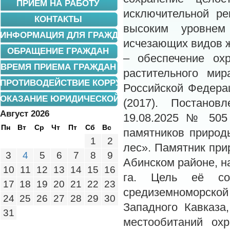
ПРИЕМ НА РАБОТУ
исключительной ре
КОНТАКТЫ
высоким уровнем
ИНФОРМАЦИЯ ДЛЯ ГРАЖДАН
исчезающих видов 
ОБРАЩЕНИЕ ГРАЖДАН
– обеспечение ох
ВРЕМЯ ПРИЕМА ГРАЖДАН
растительного ми
ПРОТИВОДЕЙСТВИЕ КОРРУПЦИИ
Российской Федерац
ОКАЗАНИЕ ЮРИДИЧЕСКОЙ ПОМОЩИ
(2017). Постанов
Август 2026
19.08.2025 № 505
Пн
Вт
Ср
Чт
Пт
Сб
Вс
памятников природ
1
2
лес». Памятник при
3
4
5
6
7
8
9
Абинском районе, н
10
11
12
13
14
15
16
га. Цель её соз
17
18
19
20
21
22
23
средиземноморск
24
25
26
27
28
29
30
Западного Кавказа
31
местообитаний охр