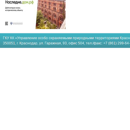
ГКУ КК «Управление особо охраняемыми природными территориями Красн
350051, г. Краснодар, ул. Гаражная, 93, офис 504, тел./факс: +7 (861) 299-64-