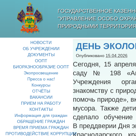
ГОСУДАРСТВЕННОЕ КАЗЕНН
"УПРАВЛЕНИЕ ОСОБО ОХР
ПРИРОДНЫМИ ТЕРРИТОРИЯ
НОВОСТИ
ДЕНЬ ЭКОЛО
ОБ УЧРЕЖДЕНИИ
ДОКУМЕНТЫ
Опубликовано
15.04.2026
ООПТ
Сегодня, 15 апреля
БИОРАЗНООБРАЗИЕ ООПТ
саду № 198 «Аква
Экопросвещение
Пресса о нас!
Учреждения орга
Конкурсы
знакомству с приро
ОТЧЁТЫ
ВАКАНСИИ
помочь природе», 
ПРИЕМ НА РАБОТУ
мусора. Также дети
КОНТАКТЫ
Информация для граждан
сделало обучение
ОБРАЩЕНИЕ ГРАЖДАН
В преддверии Дня э
ВРЕМЯ ПРИЕМА ГРАЖДАН
ПРОТИВОДЕЙСТВИЕ КОРРУПЦИИ
Краснодарского 