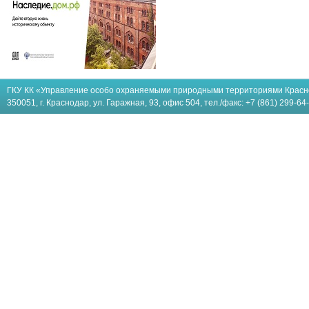
ГКУ КК «Управление особо охраняемыми природными территориями Красн
350051, г. Краснодар, ул. Гаражная, 93, офис 504, тел./факс: +7 (861) 299-64-