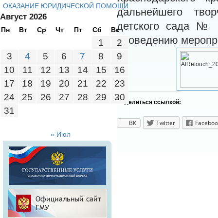
ОКАЗАНИЕ ЮРИДИЧЕСКОЙ ПОМОЩИ
дальнейшего твор
Август 2026
детского сада № 
Пн
Вт
Ср
Чт
Пт
Сб
Вс
проведению меропр
1
2
3
4
5
6
7
8
9
10
11
12
13
14
15
16
17
18
19
20
21
22
23
24
25
26
27
28
29
30
Поделиться ссылкой:
31
ВК
Twitter
Faceboo
« Июл