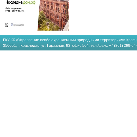
ГКУ КК «Управление особо охраняемыми природными территориями Красн
350051, г. Краснодар, ул. Гаражная, 93, офис 504, тел./факс: +7 (861) 299-64-