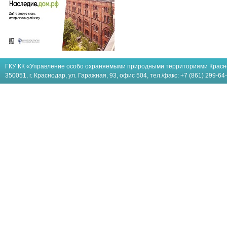
ГКУ КК «Управление особо охраняемыми природными территориями Красн
350051, г. Краснодар, ул. Гаражная, 93, офис 504, тел./факс: +7 (861) 299-64-