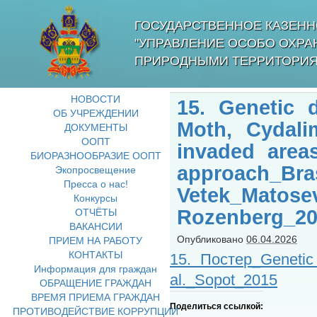
ГОСУДАРСТВЕННОЕ КАЗЕНН
"УПРАВЛЕНИЕ ОСОБО ОХР
ПРИРОДНЫМИ ТЕРРИТОРИЯ
НОВОСТИ
15. Genetic d
ОБ УЧРЕЖДЕНИИ
Moth, Cydalim
ДОКУМЕНТЫ
ООПТ
invaded area
БИОРАЗНООБРАЗИЕ ООПТ
approach_Bra
Экопросвещение
Пресса о нас!
Vetek_Matose
Конкурсы
Rozenberg_20
ОТЧЁТЫ
ВАКАНСИИ
Опубликовано
06.04.2026
ПРИЕМ НА РАБОТУ
КОНТАКТЫ
15. Постер_Genetic 
Информация для граждан
al._Sopot_2015
ОБРАЩЕНИЕ ГРАЖДАН
ВРЕМЯ ПРИЕМА ГРАЖДАН
Поделиться ссылкой:
ПРОТИВОДЕЙСТВИЕ КОРРУПЦИИ