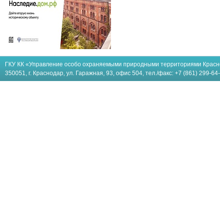
ГКУ КК «Управление особо охраняемыми природными территориями Красн
350051, г. Краснодар, ул. Гаражная, 93, офис 504, тел./факс: +7 (861) 299-64-