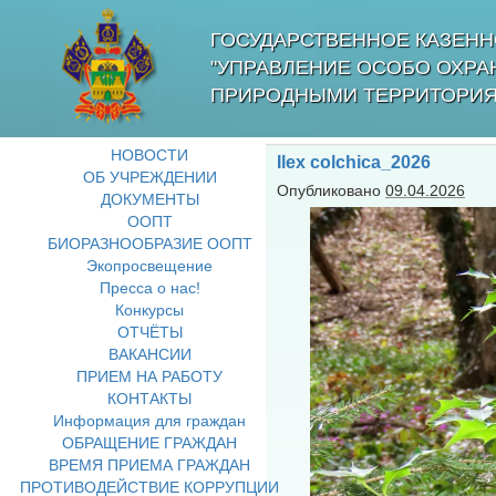
ГОСУДАРСТВЕННОЕ КАЗЕНН
"УПРАВЛЕНИЕ ОСОБО ОХР
ПРИРОДНЫМИ ТЕРРИТОРИЯ
НОВОСТИ
Ilex colchica_2026
ОБ УЧРЕЖДЕНИИ
Опубликовано
09.04.2026
ДОКУМЕНТЫ
ООПТ
БИОРАЗНООБРАЗИЕ ООПТ
Экопросвещение
Пресса о нас!
Конкурсы
ОТЧЁТЫ
ВАКАНСИИ
ПРИЕМ НА РАБОТУ
КОНТАКТЫ
Информация для граждан
ОБРАЩЕНИЕ ГРАЖДАН
ВРЕМЯ ПРИЕМА ГРАЖДАН
ПРОТИВОДЕЙСТВИЕ КОРРУПЦИИ