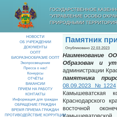
ГОСУДАРСТВЕННОЕ КАЗЕНН
"УПРАВЛЕНИЕ ОСОБО ОХР
ПРИРОДНЫМИ ТЕРРИТОРИЯ
НОВОСТИ
Памятник пр
ОБ УЧРЕЖДЕНИИ
ДОКУМЕНТЫ
Опубликовано
22.03.2023
ООПТ
Наименование ОО
БИОРАЗНООБРАЗИЕ ООПТ
Образован и ут
Экопросвещение
Пресса о нас!
администрации Кра
Конкурсы
памятника прир
ОТЧЁТЫ
ВАКАНСИИ
08.09.2023 №1224
ПРИЕМ НА РАБОТУ
Камышеватская к
КОНТАКТЫ
Информация для граждан
Краснодарского кр
ОБРАЩЕНИЕ ГРАЖДАН
восточной оконе
ВРЕМЯ ПРИЕМА ГРАЖДАН
ПРОТИВОДЕЙСТВИЕ КОРРУПЦИИ
Камышеватовск