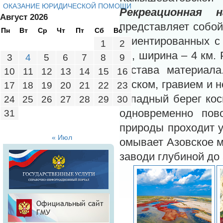
ОКАЗАНИЕ ЮРИДИЧЕСКОЙ ПОМОЩИ
Рекреационная на
Август 2026
представляет собой
Пн
Вт
Ср
Чт
Пт
Сб
Вс
ориентированных с 
1
2
км, ширина – 4 км.
3
4
5
6
7
8
9
состава материала
10
11
12
13
14
15
16
песком, гравием и 
17
18
19
20
21
22
23
западный берег кос
24
25
26
27
28
29
30
одновременно пово
31
природы проходит у
« Июл
омывает Азовское м
заводи глубиной до 