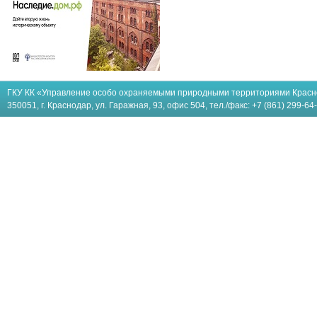
ГКУ КК «Управление особо охраняемыми природными территориями Красн
350051, г. Краснодар, ул. Гаражная, 93, офис 504, тел./факс: +7 (861) 299-64-