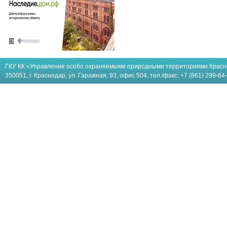
ГКУ КК «Управление особо охраняемыми природными территориями Красн
350051, г. Краснодар, ул. Гаражная, 93, офис 504, тел./факс: +7 (861) 299-64-