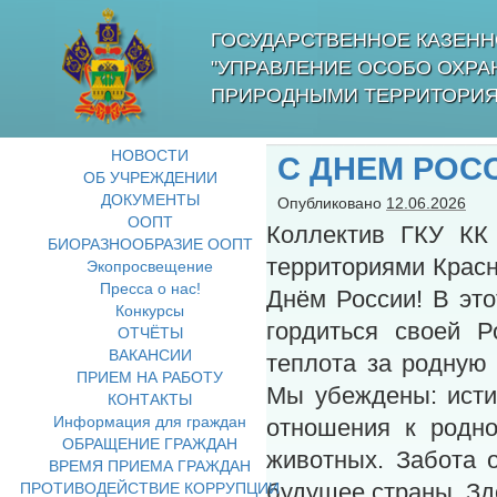
ГОСУДАРСТВЕННОЕ КАЗЕНН
"УПРАВЛЕНИЕ ОСОБО ОХР
ПРИРОДНЫМИ ТЕРРИТОРИЯ
НОВОСТИ
С ДНЕМ РОС
ОБ УЧРЕЖДЕНИИ
ДОКУМЕНТЫ
Опубликовано
12.06.2026
ООПТ
Коллектив ГКУ КК
БИОРАЗНООБРАЗИЕ ООПТ
территориями Красн
Экопросвещение
Пресса о нас!
Днём России! В эт
Конкурсы
гордиться своей Р
ОТЧЁТЫ
ВАКАНСИИ
теплота за родную
ПРИЕМ НА РАБОТУ
Мы убеждены: исти
КОНТАКТЫ
Информация для граждан
отношения к родно
ОБРАЩЕНИЕ ГРАЖДАН
животных. Забота 
ВРЕМЯ ПРИЕМА ГРАЖДАН
ПРОТИВОДЕЙСТВИЕ КОРРУПЦИИ
будущее страны. Зд