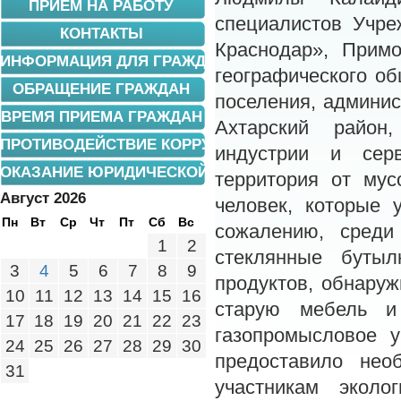
ПРИЕМ НА РАБОТУ
специалистов Учре
КОНТАКТЫ
Краснодар», Примо
ИНФОРМАЦИЯ ДЛЯ ГРАЖДАН
географического о
ОБРАЩЕНИЕ ГРАЖДАН
поселения, админи
ВРЕМЯ ПРИЕМА ГРАЖДАН
Ахтарский район,
ПРОТИВОДЕЙСТВИЕ КОРРУПЦИИ
индустрии и сер
ОКАЗАНИЕ ЮРИДИЧЕСКОЙ ПОМОЩИ
территория от мус
Август 2026
человек, которые
Пн
Вт
Ср
Чт
Пт
Сб
Вс
сожалению, среди
1
2
стеклянные бутыл
3
4
5
6
7
8
9
продуктов, обнаруж
10
11
12
13
14
15
16
старую мебель и
17
18
19
20
21
22
23
газопромысловое 
24
25
26
27
28
29
30
предоставило нео
31
участникам экол