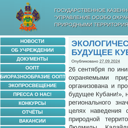
ГОСУДАРСТВЕННОЕ КАЗЕНН
"УПРАВЛЕНИЕ ОСОБО ОХР
ПРИРОДНЫМИ ТЕРРИТОРИЯ
НОВОСТИ
ЭКОЛОГИЧЕС
ОБ УЧРЕЖДЕНИИ
БУДУЩЕЕ КУ
ДОКУМЕНТЫ
Опубликовано
27.09.2024
ООПТ
26 сентября по ин
БИОРАЗНООБРАЗИЕ ООПТ
охраняемыми прир
организована и пр
ЭКОПРОСВЕЩЕНИЕ
будущее Кубани!», 
ПРЕССА О НАС!
регионального зна
КОНКУРСЫ
целях наведения с
ОТЧЁТЫ
природной террит
ВАКАНСИИ
Людмилы Калайд