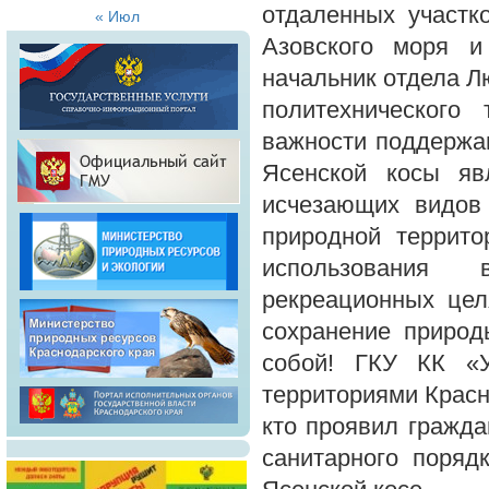
отдаленных участк
« Июл
Азовского моря и
начальник отдела Л
политехнического
важности поддержан
Ясенской косы яв
исчезающих видов
природной террито
использования 
рекреационных цел
сохранение природ
собой! ГКУ КК «
территориями Красн
кто проявил гражд
санитарного поряд