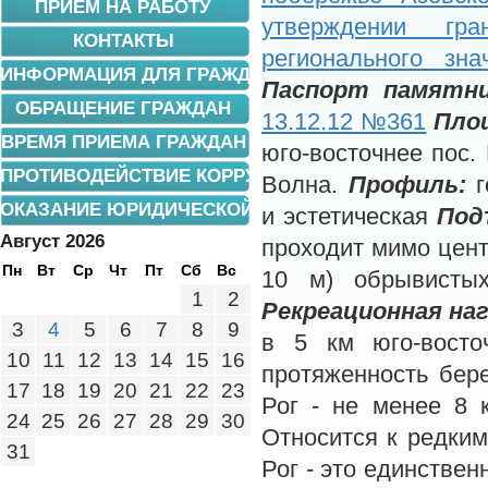
ПРИЕМ НА РАБОТУ
утверждении гр
КОНТАКТЫ
регионального зн
ИНФОРМАЦИЯ ДЛЯ ГРАЖДАН
Паспорт памятн
ОБРАЩЕНИЕ ГРАЖДАН
13.12.12 №361
Пло
ВРЕМЯ ПРИЕМА ГРАЖДАН
юго-восточнее пос.
ПРОТИВОДЕЙСТВИЕ КОРРУПЦИИ
Волна.
Профиль:
ОКАЗАНИЕ ЮРИДИЧЕСКОЙ ПОМОЩИ
и эстетическая
Под
Август 2026
проходит мимо цент
Пн
Вт
Ср
Чт
Пт
Сб
Вс
10 м) обрывисты
1
2
Рекреационная наг
3
4
5
6
7
8
9
в 5 км юго-восто
10
11
12
13
14
15
16
протяженность бер
17
18
19
20
21
22
23
Рог - не менее 8 
24
25
26
27
28
29
30
Относится к редки
31
Рог - это единствен