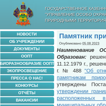
ГОСУДАРСТВЕННОЕ КАЗЕНН
"УПРАВЛЕНИЕ ОСОБО ОХР
ПРИРОДНЫМИ ТЕРРИТОРИЯ
НОВОСТИ
Памятник пр
ОБ УЧРЕЖДЕНИИ
Опубликовано
05.08.2023
ДОКУМЕНТЫ
Наименование
О
ООПТ
Образован:
решени
11.12.1979 г., реше
БИОРАЗНООБРАЗИЕ ООПТ
г. № 488
"Об отн
ЭКОПРОСВЕЩЕНИЕ
памятникам приро
ПРЕССА О НАС!
утверждены Пос
КОНКУРСЫ
утверждении грани
ОТЧЁТЫ
расположенных 
ВАКАНСИИ
муниципальных обра