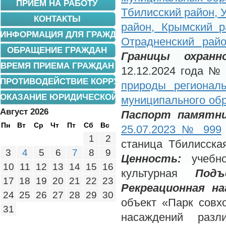
ПРИЕМ НА РАБОТУ
Тбилисский район, 
КОНТАКТЫ
район, Крымский р
ИНФОРМАЦИЯ ДЛЯ ГРАЖДАН
Отрадненский райо
ОБРАЩЕНИЕ ГРАЖДАН
Границы охранн
ВРЕМЯ ПРИЕМА ГРАЖДАН
12.12.2024 года 
ПРОТИВОДЕЙСТВИЕ КОРРУПЦИИ
природы региональ
ОКАЗАНИЕ ЮРИДИЧЕСКОЙ ПОМОЩИ
муниципального обр
Август 2026
Паспорт памятни
Пн
Вт
Ср
Чт
Пт
Сб
Вс
25.07.2023 № 999
1
2
станица Тбилисска
3
4
5
6
7
8
9
Ценность:
учебно-
10
11
12
13
14
15
16
культурная
Подъ
17
18
19
20
21
22
23
Рекреационная на
24
25
26
27
28
29
30
объект «Парк совх
31
насаждений раз