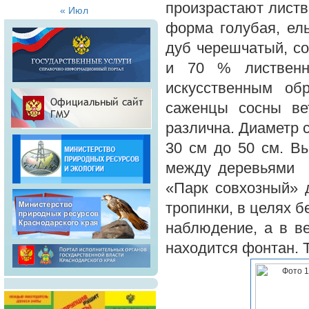
произрастают листв
« Июл
форма голубая, ел
дуб черешчатый, со
и 70 % лиственн
искусственным об
саженцы сосны ве
различна. Диаметр с
30 см до 50 см. Вы
между деревьями в
«Парк совхозный» 
тропинки, в целях 
наблюдение, а в в
находится фонтан. 