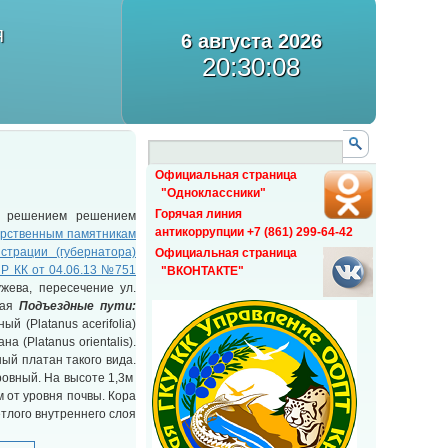
Я
6 августа 2026
20:30:09
Официальная страница
"Одноклассники"
Горячая линия
н решением решением
антикоррупции +7 (861) 299-64-42
арственным памятникам
страции (губернатора)
Официальная страница
Р КК от 04.06.13 №751
"ВКОНТАКТЕ"
жева, пересечение ул.
кая
Подъездные пути:
й (Platanus acerifolia)
 (Platanus orientalis).
ый платан такого вида.
ровный. На высоте 1,3м
м от уровня почвы. Кора
тлого внутреннего слоя