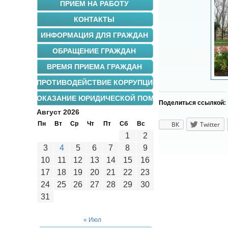
ПРИЕМ НА РАБОТУ
КОНТАКТЫ
ИНФОРМАЦИЯ ДЛЯ ГРАЖДАН
ОБРАЩЕНИЕ ГРАЖДАН
ВРЕМЯ ПРИЕМА ГРАЖДАН
ПРОТИВОДЕЙСТВИЕ КОРРУПЦИИ
ОКАЗАНИЕ ЮРИДИЧЕСКОЙ ПОМОЩИ
Поделиться ссылкой:
Август 2026
Пн
Вт
Ср
Чт
Пт
Сб
Вс
ВК
Twitter
1
2
3
4
5
6
7
8
9
10
11
12
13
14
15
16
17
18
19
20
21
22
23
24
25
26
27
28
29
30
31
« Июл