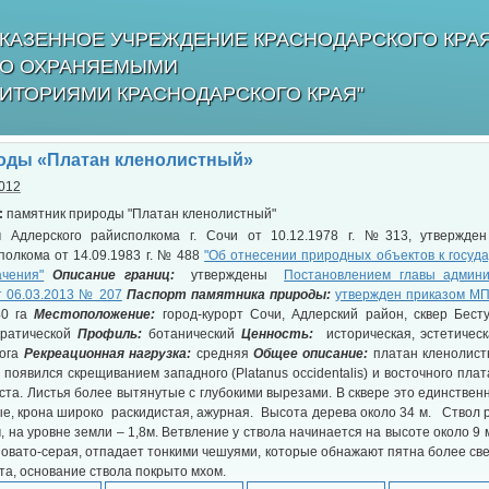
КАЗЕННОЕ УЧРЕЖДЕНИЕ КРАСНОДАРСКОГО КРА
БО ОХРАНЯЕМЫМИ
ИТОРИЯМИ КРАСНОДАРСКОГО КРАЯ"
оды «Платан кленолистный»
2012
:
памятник природы
"Платан кленолистный"
Адлерского райисполкома г. Сочи от 10.12.1978 г. №313, утвержде
полкома от 14.09.1983 г. № 488
"Об отнесении природных объектов к госуд
чения"
Описание границ:
утверждены
Постановлением главы админи
т 06.03.2013 № 207
Паспорт памятника природы:
утвержден приказом МП
40 га
Местоположение:
город-курорт Сочи, Адлерский район, сквер Бесту
кратической
Профиль:
ботанический
Ценность:
историческая, эстетичес
рога
Рекреационная нагрузка:
средняя
Общее описание:
платан кленолистны
оявился скрещиванием западного (Platanus occidentalis) и восточного платана
та. Листья более вытянутые с глубокими вырезами. В сквере это единственн
е, крона широко раскидистая, ажурная. Высота дерева около 34 м. Ствол 
, на уровне земли – 1,8м. Ветвление у ствола начинается на высоте около 9 
новато-серая, отпадает тонкими чешуями, которые обнажают пятна более све
та, основание ствола покрыто мхом.