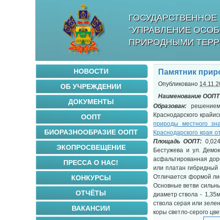
ГОСУДАРСТВЕННОЕ 
"УПРАВЛЕНИЕ ОСО
ПРИРОДНЫМИ ТЕРР
НОВОСТИ
Памятник прир
Опубликовано
14.11.
ОБ УЧРЕЖДЕНИИ
Наименование
ООПТ
ДОКУМЕНТЫ
Образован:
решением 
Краснодарского крайис
ООПТ
природы местного зна
БИОРАЗНООБРАЗИЕ ООПТ
Краснодарского края о
Площадь ООПТ
:
0,02
ЭКОПРОСВЕЩЕНИЕ
Бестужева и ул. Демо
асфальтированная до
ПРЕССА О НАС!
или платан гибридный п
Отличается формой лис
КОНКУРСЫ
Основные ветви сильны
ОТЧЁТЫ
диаметр ствола - 1,35м
ствола серая или зеле
ВАКАНСИИ
коры светло-серого цве