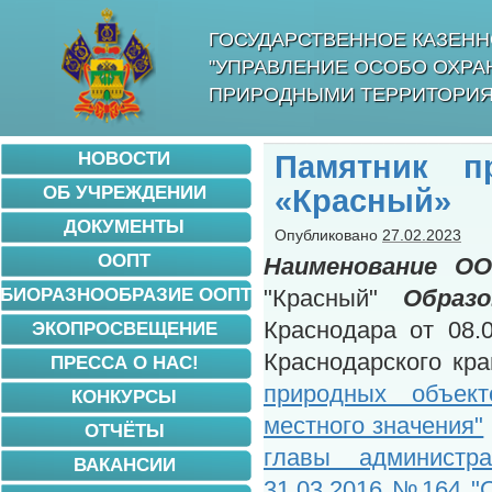
ГОСУДАРСТВЕННОЕ КАЗЕНН
"УПРАВЛЕНИЕ ОСОБО ОХР
ПРИРОДНЫМИ ТЕРРИТОРИЯ
НОВОСТИ
Памятник п
ОБ УЧРЕЖДЕНИИ
«Красный»
ДОКУМЕНТЫ
Опубликовано
27.02.2023
ООПТ
Наименование ОО
БИОРАЗНООБРАЗИЕ ООПТ
"Красный"
Образо
Краснодара от 08.
ЭКОПРОСВЕЩЕНИЕ
Краснодарского кр
ПРЕССА О НАС!
природных объек
КОНКУРСЫ
местного значения"
ОТЧЁТЫ
главы администра
ВАКАНСИИ
31.03.2016 №164 "