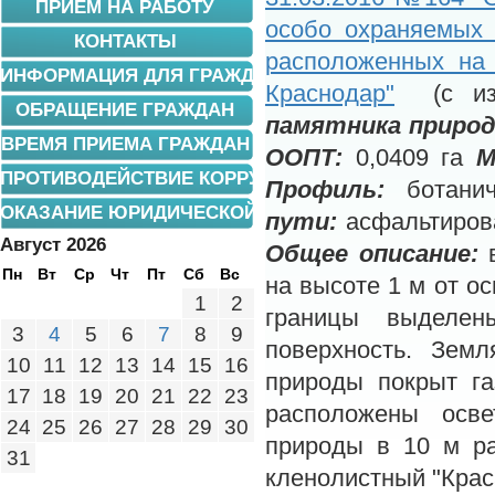
ПРИЕМ НА РАБОТУ
особо охраняемых 
КОНТАКТЫ
расположенных на 
ИНФОРМАЦИЯ ДЛЯ ГРАЖДАН
Краснодар"
(с из
ОБРАЩЕНИЕ ГРАЖДАН
памятника приро
ВРЕМЯ ПРИЕМА ГРАЖДАН
ООПТ:
0,0409 га
М
ПРОТИВОДЕЙСТВИЕ КОРРУПЦИИ
Профиль:
ботани
ОКАЗАНИЕ ЮРИДИЧЕСКОЙ ПОМОЩИ
пути:
асфальтиров
Август 2026
Общее описание:
в
Пн
Вт
Ср
Чт
Пт
Сб
Вс
на высоте 1 м от ос
1
2
границы выделе
3
4
5
6
7
8
9
поверхность. Земл
10
11
12
13
14
15
16
природы покрыт га
17
18
19
20
21
22
23
расположены осве
24
25
26
27
28
29
30
природы в 10 м р
31
кленолистный "Крас