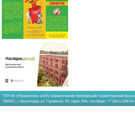
ГКУ КК «Управление особо охраняемыми природными территориями Красн
350051, г. Краснодар, ул. Гаражная, 93, офис 504, тел./факс: +7 (861) 299-64-