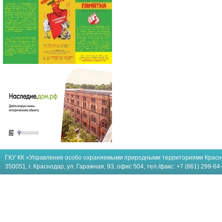
ГКУ КК «Управление особо охраняемыми природными территориями Красн
350051, г. Краснодар, ул. Гаражная, 93, офис 504, тел./факс: +7 (861) 299-64-