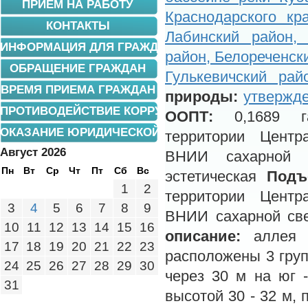
ПРИЕМ НА РАБОТУ
Краснодарского кр
КОНТАКТЫ
Лабинский район,
ИНФОРМАЦИЯ ДЛЯ ГРАЖДАН
район, Белореченск
ОБРАЩЕНИЕ ГРАЖДАН
Гулькевичский рай
ВРЕМЯ ПРИЕМА ГРАЖДАН
прир
оды:
утвержд
ПРОТИВОДЕЙСТВИЕ КОРРУПЦИИ
ООПТ:
0,1689
ОКАЗАНИЕ ЮРИДИЧЕСКОЙ ПОМОЩИ
территории Центр
Август 2026
ВНИИ сахарной
Пн
Вт
Ср
Чт
Пт
Сб
Вс
эстетическая
Подъ
1
2
территории Центр
3
4
5
6
7
8
9
ВНИИ сахарной с
10
11
12
13
14
15
16
описание:
аллея п
17
18
19
20
21
22
23
расположены 3 груп
24
25
26
27
28
29
30
через 30 м на юг 
31
высотой 30 - 32 м, 