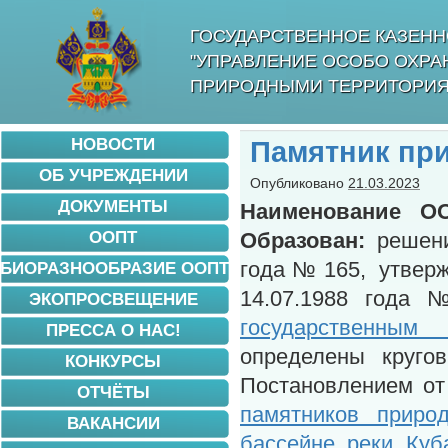
ГОСУДАРСТВЕННОЕ КАЗЕНН
"УПРАВЛЕНИЕ ОСОБО ОХР
ПРИРОДНЫМИ ТЕРРИТОРИЯ
НОВОСТИ
Памятник пр
ОБ УЧРЕЖДЕНИИ
Опубликовано
21.03.2023
ДОКУМЕНТЫ
Наименов
ание
ОО
ООПТ
Образован:
решени
года № 165, утвер
БИОРАЗНООБРАЗИЕ ООПТ
14.07.1988 год
ЭКОПРОСВЕЩЕНИЕ
государственным
ПРЕССА О НАС!
определены круго
КОНКУРСЫ
Постановлением от
ОТЧЁТЫ
памятников приро
ВАКАНСИИ
бассейне реки Куб