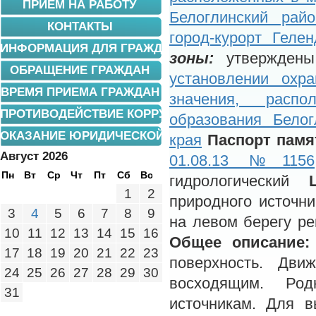
ПРИЕМ НА РАБОТУ
Белоглинский райо
КОНТАКТЫ
город-курорт Гелен
ИНФОРМАЦИЯ ДЛЯ ГРАЖДАН
зоны:
утвержден
ОБРАЩЕНИЕ ГРАЖДАН
установлении охр
ВРЕМЯ ПРИЕМА ГРАЖДАН
значения, распо
ПРОТИВОДЕЙСТВИЕ КОРРУПЦИИ
образования Белог
ОКАЗАНИЕ ЮРИДИЧЕСКОЙ ПОМОЩИ
края
Паспорт памя
Август 2026
01.08.13 №1156
Пн
Вт
Ср
Чт
Пт
Сб
Вс
гидрологический
1
2
природного источн
3
4
5
6
7
8
9
на левом берегу ре
10
11
12
13
14
15
16
Общее описание:
17
18
19
20
21
22
23
поверхность. Дви
24
25
26
27
28
29
30
восходящим. Род
31
источникам. Для в