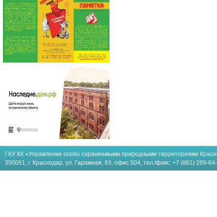
ГКУ КК «Управление особо охраняемыми природными территориями Красн
350051, г. Краснодар, ул. Гаражная, 93, офис 504, тел./факс: +7 (861) 299-64-