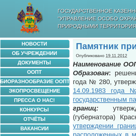
ГОСУДАРСТВЕННОЕ КАЗЕНН
"УПРАВЛЕНИЕ ОСОБО ОХР
ПРИРОДНЫМИ ТЕРРИТОРИЯ
НОВОСТИ
Памятник при
ОБ УЧРЕЖДЕНИИ
Опубликовано
19.11.2012
ДОКУМЕНТЫ
Наименование ОО
ООПТ
Образован
:
решени
года № 280, утвер
БИОРАЗНООБРАЗИЕ ООПТ
14.09.1983 года 
ЭКОПРОСВЕЩЕНИЕ
государственным па
ПРЕССА О НАС!
границ:
утвер
КОНКУРСЫ
(губернатора) Кра
ОТЧЁТЫ
утверждении грани
ВАКАНСИИ
расположенных в м