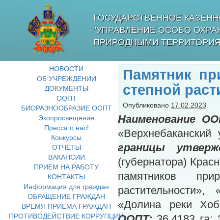
ГОСУДАРСТВЕННОЕ КАЗЕНН
"УПРАВЛЕНИЕ ОСОБО ОХР
ПРИРОДНЫМИ ТЕРРИТОРИЯ
НОВОСТИ
Памятник пр
ОБ УЧРЕЖДЕНИИ
степной раст
ДОКУМЕНТЫ
ООПТ
Опубликовано
17.02.2023
БИОРАЗНООБРАЗИЕ ООПТ
Наименование ОО
Экопросвещение
Пресса о нас!
«Верхнебаканский 
Конкурсы
границы утверж
ОТЧЁТЫ
ВАКАНСИИ
(губернатора) Крас
ПРИЕМ НА РАБОТУ
памятников при
КОНТАКТЫ
Информация для граждан
растительности»,
ОБРАЩЕНИЕ ГРАЖДАН
«Долина реки Хоб
ВРЕМЯ ПРИЕМА ГРАЖДАН
ПРОТИВОДЕЙСТВИЕ КОРРУПЦИИ
ООПТ:
36,4183 га: 1