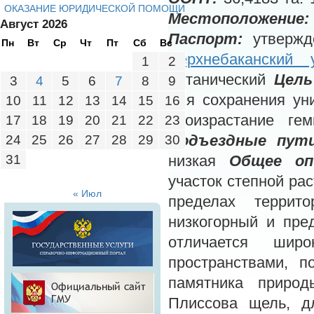
ОКАЗАНИЕ ЮРИДИЧЕСКОЙ ПОМОЩИ
Местоположение:
Август 2026
Паспорт:
утверж
Пн
Вт
Ср
Чт
Пт
Сб
Вс
Верхнебаканский 
1
2
ботанический
Цель
3
4
5
6
7
8
9
для сохранения ун
10
11
12
13
14
15
16
произрастание ге
17
18
19
20
21
22
23
24
25
26
27
28
29
30
Подъездные пути
31
низкая
Общее оп
участок степной ра
« Июл
пределах терри
низкогорный и пре
отличается шир
пространствами, п
памятника приро
Плиссова щель, д