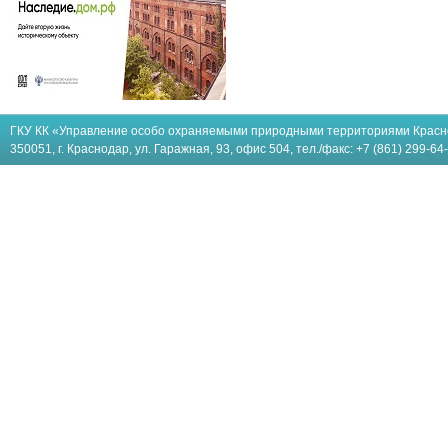
ГКУ КК «Управление особо охраняемыми природными территориями Красн
350051, г. Краснодар, ул. Гаражная, 93, офис 504, тел./факс: +7 (861) 299-64-