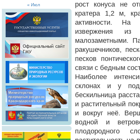
рост конуса не от
« Июл
кратера 1,2 м, кр
активности. На 
извержения из 
малозаметными. П
ракушечников, пес
песков понтическо
связи с бедным сос
Наиболее интенс
склонах и у под
бескильница расста
и растительный по
и вокруг неё. Вер
водной и ветров
плодородного сл