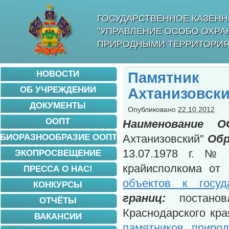
ГОСУДАРСТВЕННОЕ КАЗЕНН
"УПРАВЛЕНИЕ ОСОБО ОХР
ПРИРОДНЫМИ ТЕРРИТОРИЯ
НОВОСТИ
Памятник 
ОБ УЧРЕЖДЕНИИ
Ахтанизовск
ДОКУМЕНТЫ
Опубликовано
22.10.2012
ООПТ
Наименование О
БИОРАЗНООБРАЗИЕ ООПТ
Ахтанизовский"
Обр
13.07.1978 г. №
ЭКОПРОСВЕЩЕНИЕ
крайисполкома от
ПРЕССА О НАС!
объектов к госуд
КОНКУРСЫ
границ:
постановл
ОТЧЁТЫ
Краснодарского кра
ВАКАНСИИ
памятников природ