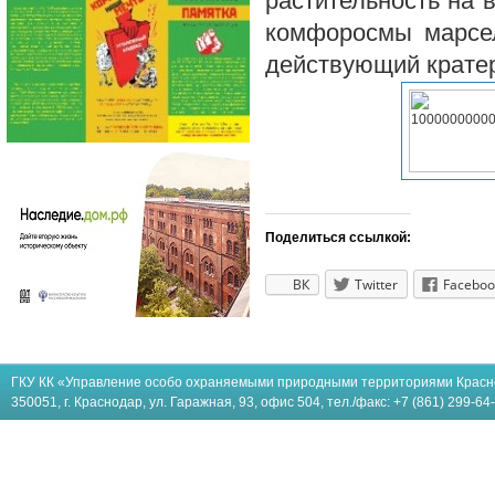
растительность на 
комфоросмы марсел
действующий кратер
Поделиться ссылкой:
ВК
Twitter
Faceboo
ГКУ КК «Управление особо охраняемыми природными территориями Красн
350051, г. Краснодар, ул. Гаражная, 93, офис 504, тел./факс: +7 (861) 299-64-