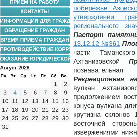
ПРИЕМ НА РАБОТУ
побережье Азовско
КОНТАКТЫ
утверждении гр
ИНФОРМАЦИЯ ДЛЯ ГРАЖДАН
регионального зн
ОБРАЩЕНИЕ ГРАЖДАН
Паспорт памятн
ВРЕМЯ ПРИЕМА ГРАЖДАН
13.12.12 №361
Пло
ПРОТИВОДЕЙСТВИЕ КОРРУПЦИИ
части Таманског
ОКАЗАНИЕ ЮРИДИЧЕСКОЙ ПОМОЩИ
Ахтанизовской
П
Август 2026
познавательна
Пн
Вт
Ср
Чт
Пт
Сб
Вс
Рекреационная на
1
2
вулкан Ахтанизо
3
4
5
6
7
8
9
продолжением вост
10
11
12
13
14
15
16
конуса вулкана дли
17
18
19
20
21
22
23
крутизна склонов 
24
25
26
27
28
29
30
восточной сторон
31
извержениями нижн