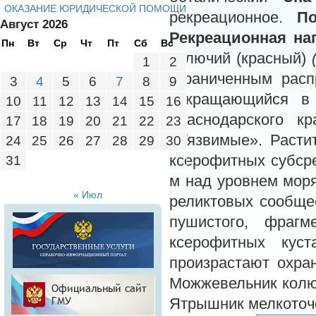
ОКАЗАНИЕ ЮРИДИЧЕСКОЙ ПОМОЩИ
рекреационное.
П
Август 2026
Рекреационная наг
Пн
Вт
Ср
Чт
Пт
Сб
Вс
колючий (красный)
1
2
ограниченным расп
3
4
5
6
7
8
9
сокращающийся в 
10
11
12
13
14
15
16
Краснодарского к
17
18
19
20
21
22
23
«Уязвимые». Расти
24
25
26
27
28
29
30
ксерофитных субср
31
м над уровнем моря
« Июл
реликтовых сообще
пушистого, фраг
ксерофитных куст
произрастают охра
Можжевельник колюч
Ятрышник мелкоточе