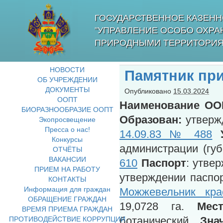
ГОСУДАРСТВЕННОЕ КАЗЕНН
"УПРАВЛЕНИЕ ОСОБО ОХР
ПРИРОДНЫМИ ТЕРРИТОРИЯ
НОВОСТИ
Памятник пр
ОБ УЧРЕЖДЕНИИ
ДОКУМЕНТЫ
Опубликовано
15.03.2024
ООПТ
Наименование ОО
БИОРАЗНООБРАЗИЕ ООПТ
Образован:
утверж
Экопросвещение
Пресса о нас!
14.09.83 № 488
Конкурсы
администрации (гу
ОТЧЁТЫ
ВАКАНСИИ
610
Паспорт
: утве
ПРИЕМ НА РАБОТУ
утверждении паспо
КОНТАКТЫ
Информация для граждан
Можжевельник кра
ОБРАЩЕНИЕ ГРАЖДАН
19,0728 га.
Мест
ВРЕМЯ ПРИЕМА ГРАЖДАН
ПРОТИВОДЕЙСТВИЕ КОРРУПЦИИ
ботанический
Зна