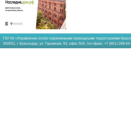
ГКУ КК «Управление особо охраняемыми природными территориями Красн
350051, г. Краснодар, ул. Гаражная, 93, офис 504, тел./факс: +7 (861) 299-64-